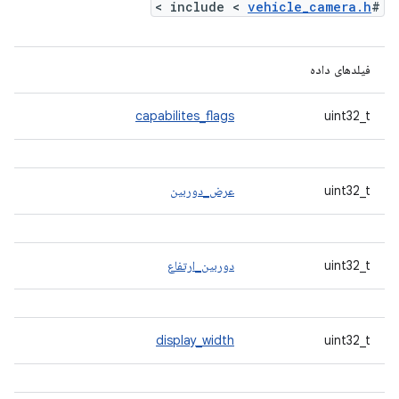
>
vehicle_camera.h
#include <
فیلدهای داده
capabilites_flags
uint32_t
uint32_t
عرض_دوربین
uint32_t
دوربین_ارتفاع
display_width
uint32_t