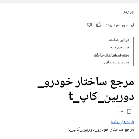
AOSP
این مرور مفید بود؟
در این صفحه
فیلدهای داده
توصیف همراه با جزئیات
مستندات میدانی
مرجع ساختار خودرو
_
دوربین
_
کاپ
_
t
فیلدهای داده
مرجع ساختار خودرو_دوربین_کاپ_t