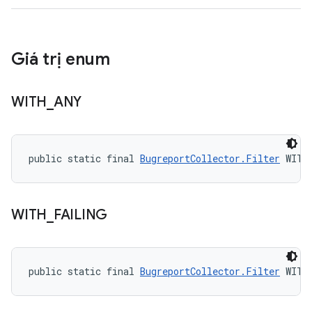
Giá trị enum
WITH
_
ANY
public static final 
BugreportCollector.Filter
 WITH
WITH
_
FAILING
public static final 
BugreportCollector.Filter
 WITH