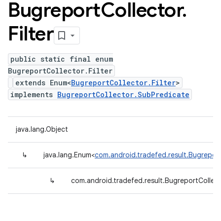
Bugreport
Collector
.
Filter
public static final enum
BugreportCollector.Filter
extends Enum<
BugreportCollector.Filter
>
implements
BugreportCollector.SubPredicate
java.lang.Object
↳
java.lang.Enum<
com.android.tradefed.result.BugreportC
↳
com.android.tradefed.result.BugreportCollecto