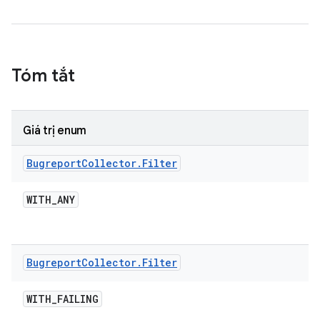
Tóm tắt
Giá trị enum
Bugreport
Collector
.
Filter
WITH
_
ANY
Bugreport
Collector
.
Filter
WITH
_
FAILING