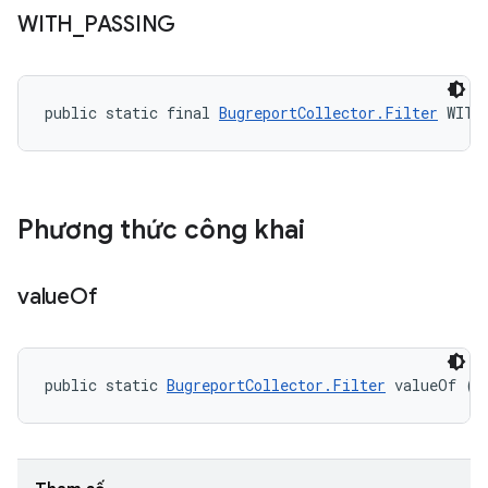
WITH
_
PASSING
public static final 
BugreportCollector.Filter
 WITH
Phương thức công khai
value
Of
public static 
BugreportCollector.Filter
 valueOf (S