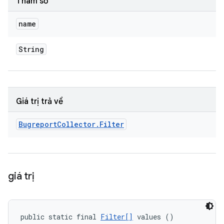
Tham số
name
String
Giá trị trả về
Bugreport
Collector
.
Filter
giá trị
public static final 
Filter[]
 values ()