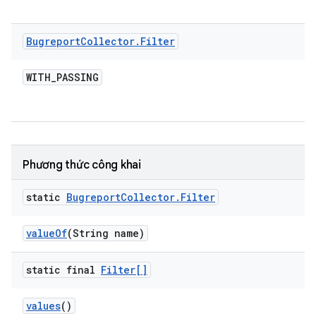
Bugreport
Collector
.
Filter
WITH
_
PASSING
Phương thức công khai
static
Bugreport
Collector
.
Filter
value
Of
(String name)
static final
Filter[]
values
()