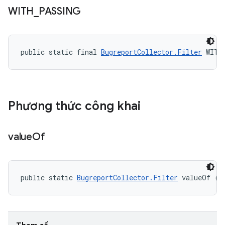
WITH
_
PASSING
public static final 
BugreportCollector.Filter
 WITH
Phương thức công khai
value
Of
public static 
BugreportCollector.Filter
 valueOf (S