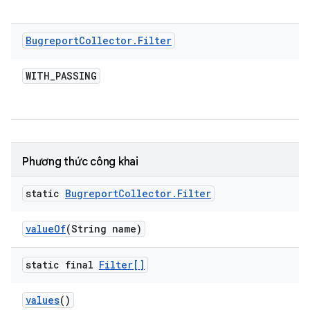
Bugreport
Collector
.
Filter
WITH
_
PASSING
Phương thức công khai
static
Bugreport
Collector
.
Filter
value
Of
(String name)
static final
Filter[]
values
()