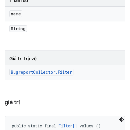
Tham số
name
String
Giá trị trả về
Bugreport
Collector
.
Filter
giá trị
public static final 
Filter[]
 values ()