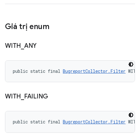
Giá trị enum
WITH
_
ANY
public static final 
BugreportCollector.Filter
 WITH
WITH
_
FAILING
public static final 
BugreportCollector.Filter
 WITH