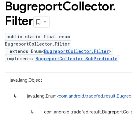
Bugreport
Collector
.
Filter
public static final enum
BugreportCollector.Filter
extends Enum<
BugreportCollector.Filter
>
implements
BugreportCollector.SubPredicate
java.lang.Object
↳
java.lang.Enum<
com.android.tradefed.result.BugreportC
↳
com.android.tradefed.result.BugreportCollecto