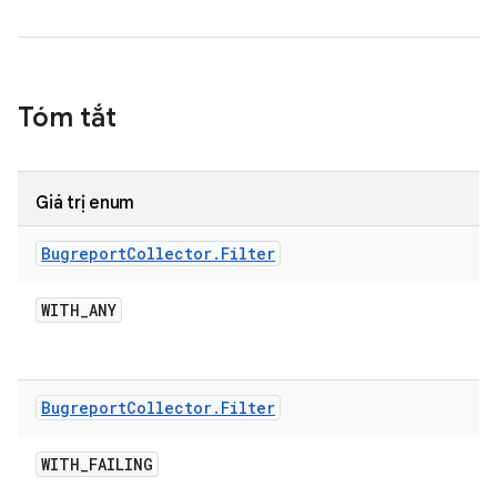
Tóm tắt
Giá trị enum
Bugreport
Collector
.
Filter
WITH
_
ANY
Bugreport
Collector
.
Filter
WITH
_
FAILING