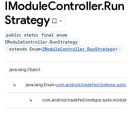
IModule
Controller
.
Run
Strategy
public static final enum
IModuleController.RunStrategy
extends Enum<
IModuleController.RunStrategy
>
java.lang.Object
↳
java.lang.Enum<
com.android.tradefed.testtype.suite.m
↳
com.android.tradefed.testtype.suite.module.I