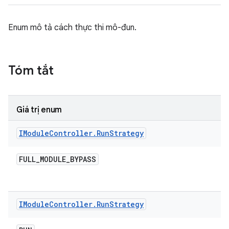
Enum mô tả cách thực thi mô-đun.
Tóm tắt
Giá trị enum
IModule
Controller
.
Run
Strategy
FULL
_
MODULE
_
BYPASS
IModule
Controller
.
Run
Strategy