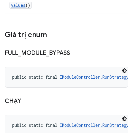
values
()
Giá trị enum
FULL
_
MODULE
_
BYPASS
public static final 
IModuleController.RunStrategy
 
CHẠY
public static final 
IModuleController.RunStrategy
 