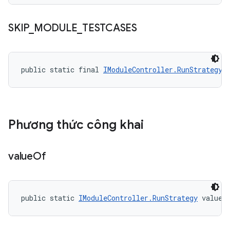
SKIP
_
MODULE
_
TESTCASES
public static final 
IModuleController.RunStrategy
 
Phương thức công khai
value
Of
public static 
IModuleController.RunStrategy
 valueO