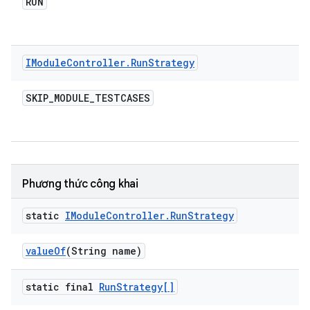
RUN
IModule
Controller
.
Run
Strategy
SKIP
_
MODULE
_
TESTCASES
Phương thức công khai
static
IModule
Controller
.
Run
Strategy
value
Of
(String name)
static final
Run
Strategy[]