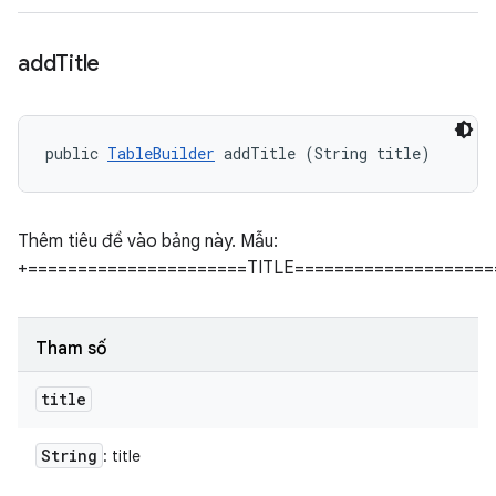
add
Title
public 
TableBuilder
 addTitle (String title)
Thêm tiêu đề vào bảng này. Mẫu:
+======================TITLE====================
Tham số
title
String
: title