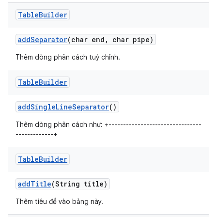
Table
Builder
add
Separator
(char end
,
char pipe)
Thêm dòng phân cách tuỳ chỉnh.
Table
Builder
add
Single
Line
Separator
()
Thêm dòng phân cách như: +--------------------------------
-------------+
Table
Builder
add
Title
(String title)
Thêm tiêu đề vào bảng này.