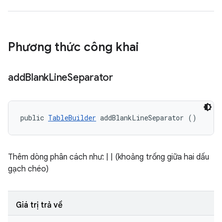
Phương thức công khai
add
Blank
Line
Separator
public 
TableBuilder
 addBlankLineSeparator ()
Thêm dòng phân cách như: | | (khoảng trống giữa hai dấu
gạch chéo)
Giá trị trả về