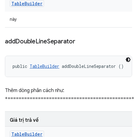
Table
Builder
này
add
Double
Line
Separator
public 
TableBuilder
 addDoubleLineSeparator ()
Thêm dòng phân cách như:
+=============================================+
Giá trị trả về
Table
Builder