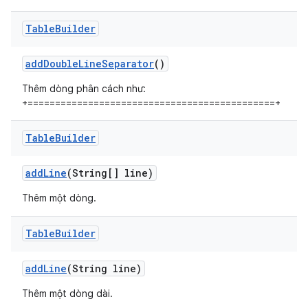
Table
Builder
add
Double
Line
Separator
()
Thêm dòng phân cách như:
+=============================================+
Table
Builder
add
Line
(String[] line)
Thêm một dòng.
Table
Builder
add
Line
(String line)
Thêm một dòng dài.