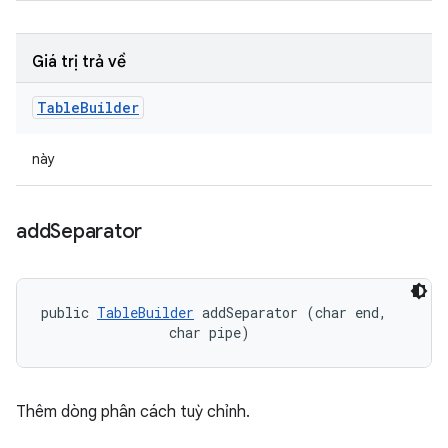
Giá trị trả về
Table
Builder
này
add
Separator
public 
TableBuilder
 addSeparator (char end, 

                char pipe)
Thêm dòng phân cách tuỳ chỉnh.