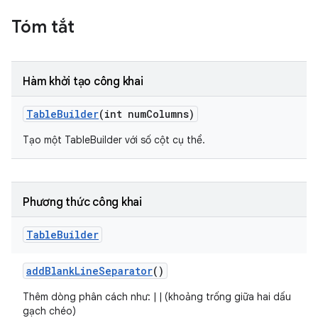
Tóm tắt
Hàm khởi tạo công khai
Table
Builder
(int num
Columns)
Tạo một TableBuilder với số cột cụ thể.
Phương thức công khai
Table
Builder
add
Blank
Line
Separator
()
Thêm dòng phân cách như: | | (khoảng trống giữa hai dấu
gạch chéo)