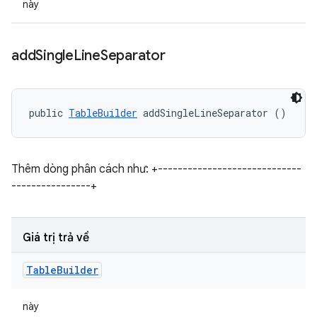
này
add
Single
Line
Separator
public 
TableBuilder
 addSingleLineSeparator ()
Thêm dòng phân cách như: +-----------------------------
----------------+
Giá trị trả về
Table
Builder
này