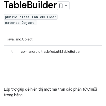
Table
Builder
public class TableBuilder
extends Object
java.lang.Object
↳
com.android.tradefed.util.TableBuilder
Lớp trợ giúp để hiển thị một ma trận các phần tử Chuỗi
trong bảng.