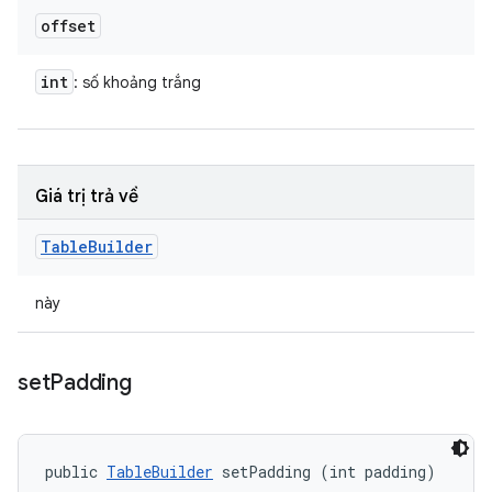
offset
int
: số khoảng trắng
Giá trị trả về
Table
Builder
này
set
Padding
public 
TableBuilder
 setPadding (int padding)