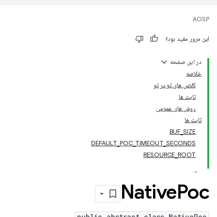
AOSP
این مرور مفید بود؟
در این صفحه
خلاصه
کلاس های تو در تو
ثابت ها
روش های عمومی
ثابت ها
BUF_SIZE
DEFAULT_POC_TIMEOUT_SECONDS
RESOURCE_ROOT
Native
Poc
public abstract class NativePoc