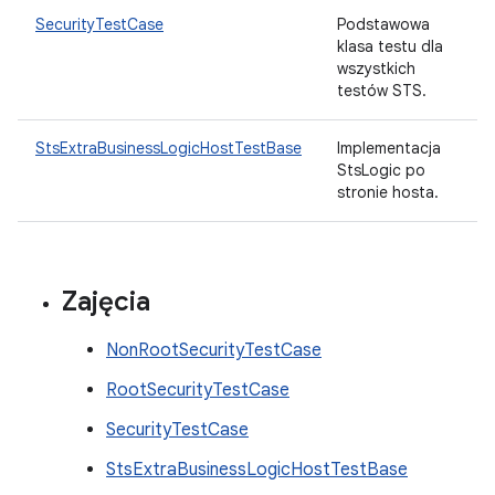
SecurityTestCase
Podstawowa
klasa testu dla
wszystkich
testów STS.
StsExtraBusinessLogicHostTestBase
Implementacja
StsLogic po
stronie hosta.
Zajęcia
NonRootSecurityTestCase
RootSecurityTestCase
SecurityTestCase
StsExtraBusinessLogicHostTestBase