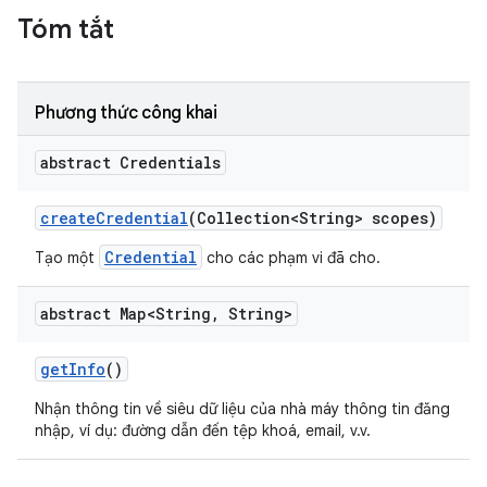
Tóm tắt
Phương thức công khai
abstract Credentials
create
Credential
(Collection<String> scopes)
Credential
Tạo một
cho các phạm vi đã cho.
abstract Map<String
,
String>
get
Info
()
Nhận thông tin về siêu dữ liệu của nhà máy thông tin đăng
nhập, ví dụ: đường dẫn đến tệp khoá, email, v.v.