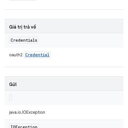
Giá trị trả về
Credentials
Credential
oauth2
Gửi
java.io.IOException
IOException