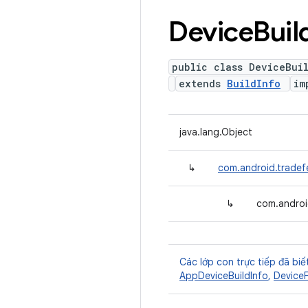
Device
Buil
public class DeviceBui
extends
BuildInfo
im
java.lang.Object
↳
com.android.tradefe
↳
com.androi
Các lớp con trực tiếp đã biế
AppDeviceBuildInfo
,
DeviceF