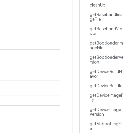
cleanUp
getBasebandIma
geFile
getBasebandVer
sion
getBootloaderIm
ageFile
getBootloaderVe
rsion
getDeviceBuildFl
avor
getDeviceBuildId
getDeviceImageF
ile
getDeviceImage
Version
getMkbootimgFil
e