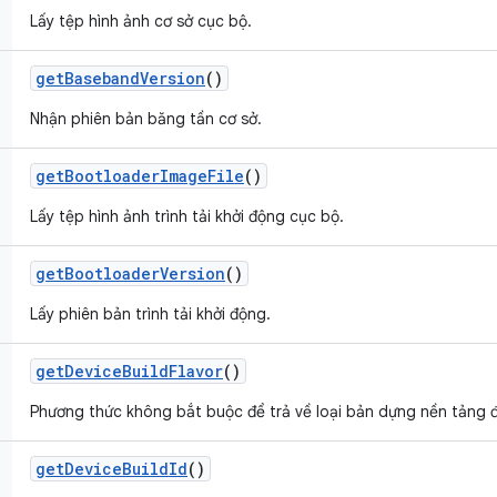
Lấy tệp hình ảnh cơ sở cục bộ.
get
Baseband
Version
()
Nhận phiên bản băng tần cơ sở.
get
Bootloader
Image
File
()
Lấy tệp hình ảnh trình tải khởi động cục bộ.
get
Bootloader
Version
()
Lấy phiên bản trình tải khởi động.
get
Device
Build
Flavor
()
Phương thức không bắt buộc để trả về loại bản dựng nền tảng 
get
Device
Build
Id
()