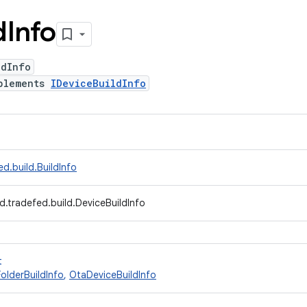
d
Info
ldInfo
plements
IDeviceBuildInfo
d.build.BuildInfo
d.tradefed.build.DeviceBuildInfo
t
olderBuildInfo
,
OtaDeviceBuildInfo