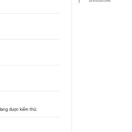
unmountAll
đang được kiểm thử.