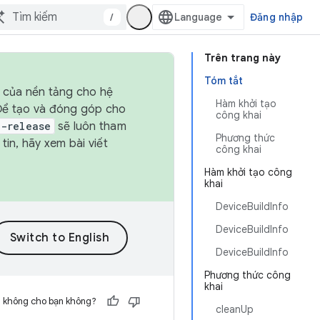
/
Đăng nhập
Trên trang này
Tóm tắt
h của nền tảng cho hệ
Hàm khởi tạo
 Để tạo và đóng góp cho
công khai
t-release
sẽ luôn tham
Phương thức
in, hãy xem bài viết
công khai
Hàm khởi tạo công
khai
DeviceBuildInfo
DeviceBuildInfo
DeviceBuildInfo
Phương thức công
khai
h không cho bạn không?
cleanUp