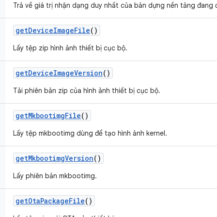
Trả về giá trị nhận dạng duy nhất của bản dựng nền tảng đang 
get
Device
Image
File
()
Lấy tệp zip hình ảnh thiết bị cục bộ.
get
Device
Image
Version
()
Tải phiên bản zip của hình ảnh thiết bị cục bộ.
get
Mkbootimg
File
()
Lấy tệp mkbootimg dùng để tạo hình ảnh kernel.
get
Mkbootimg
Version
()
Lấy phiên bản mkbootimg.
get
Ota
Package
File
()