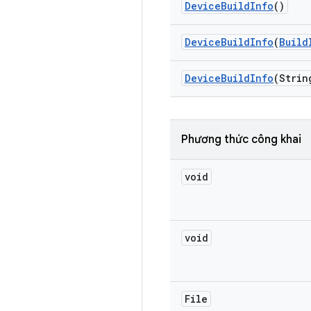
Device
Build
Info
()
Device
Build
Info
(
Build
Device
Build
Info
(Strin
Phương thức công khai
void
void
File