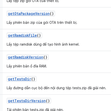
Lấy tệp zip gói OTA của thiết bị.
get
Ota
Package
Version
()
Lấy phiên bản zip của gói OTA trên thiết bị.
get
Ramdisk
File
()
Lấy tệp ramdisk dùng để tạo hình ảnh kernel.
get
Ramdisk
Version
()
Lấy phiên bản ổ đĩa RAM.
get
Tests
Dir
()
Lấy đường dẫn cục bộ đến nội dung tệp tests.zip đã giải nén.
get
Tests
Dir
Version
()
Tải phiên bản tests.zip đã giải nén.