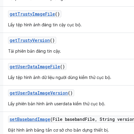
get
Trusty
Image
File
()
Lấy tệp hình ảnh đáng tin cậy cục bộ.
get
Trusty
Version
()
Tải phiên bản đáng tin cậy.
get
User
Data
Image
File
()
Lấy tệp hình ảnh dữ liệu người dùng kiểm thử cục bộ.
get
User
Data
Image
Version
()
Lấy phiên bản hình ảnh userdata kiểm thử cục bộ.
set
Baseband
Image
(File baseband
File
,
String versio
Đặt hình ảnh băng tần cơ sở cho bản dựng thiết bị.