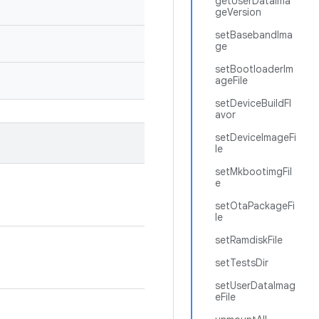
getUserDataIma
geVersion
setBasebandIma
ge
setBootloaderIm
ageFile
setDeviceBuildFl
avor
setDeviceImageFi
le
setMkbootimgFil
e
setOtaPackageFi
le
setRamdiskFile
setTestsDir
setUserDataImag
eFile