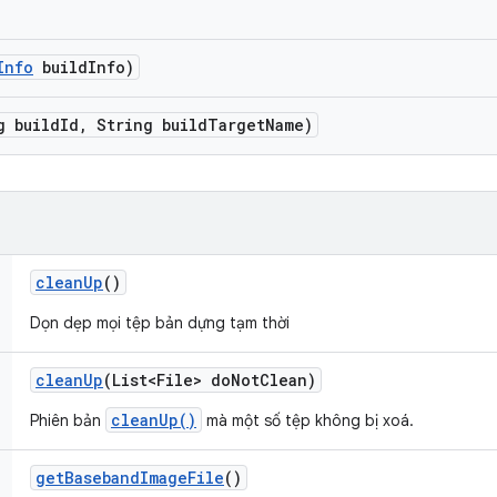
Info
build
Info)
g build
Id
,
String build
Target
Name)
clean
Up
()
Dọn dẹp mọi tệp bản dựng tạm thời
clean
Up
(List<File> do
Not
Clean)
cleanUp()
Phiên bản
mà một số tệp không bị xoá.
get
Baseband
Image
File
()