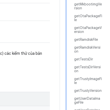
getMkbootimgVe
rsion
getOtaPackageFi
le
getOtaPackageV
ersion
getRamdiskFile
getRamdiskVersi
on
ộc) các kiểm thử của bản
getTestsDir
getTestsDirVersi
on
getTrustyImageFi
le
getTrustyVersion
getUserDataIma
geFile