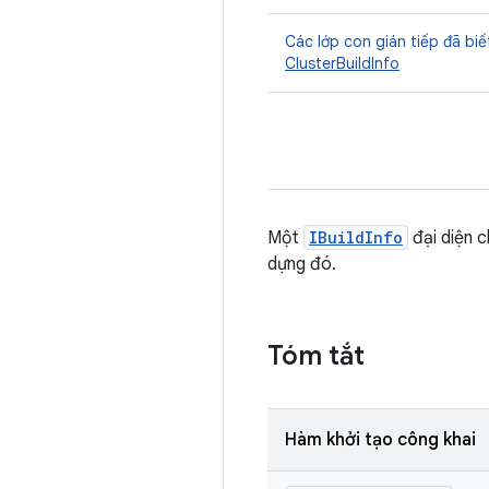
Các lớp con gián tiếp đã biế
ClusterBuildInfo
Một
IBuildInfo
đại diện c
dựng đó.
Tóm tắt
Hàm khởi tạo công khai