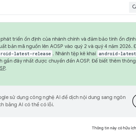
phát triển ổn định của nhánh chính và đảm bảo tính ổn địn
ẽ xuất bản mã nguồn lên AOSP vào quý 2 và quý 4 năm 2026.
droid-latest-release
. Nhánh tệp kê khai
android-lates
h gần đây nhất được chuyển đến AOSP. Để biết thêm thông t
OSP
.
gle sử dụng công nghệ AI để dịch nội dung sang ngôn
h bằng AI có thể có lỗi.
Thông tin này có hữu íc