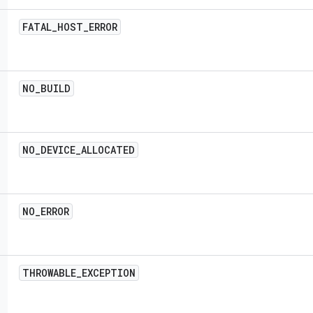
FATAL
_
HOST
_
ERROR
NO
_
BUILD
NO
_
DEVICE
_
ALLOCATED
NO
_
ERROR
THROWABLE
_
EXCEPTION