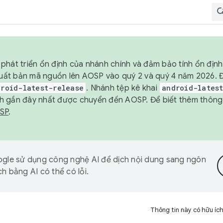
phát triển ổn định của nhánh chính và đảm bảo tính ổn địn
ẽ xuất bản mã nguồn lên AOSP vào quý 2 và quý 4 năm 2026.
droid-latest-release
. Nhánh tệp kê khai
android-lates
h gần đây nhất được chuyển đến AOSP. Để biết thêm thông t
OSP
.
gle sử dụng công nghệ AI để dịch nội dung sang ngôn
h bằng AI có thể có lỗi.
Thông tin này có hữu íc