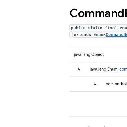
Command
public static final en
extends Enum<
CommandR
java.lang.Object
↳
java.lang.Enum<
com
↳
com.andro