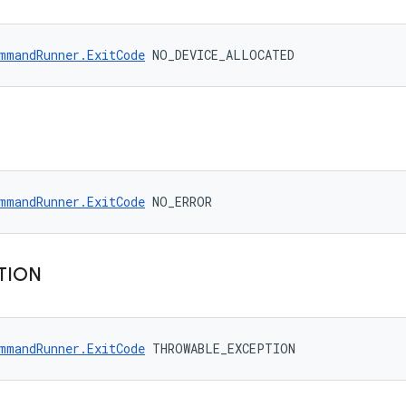
mmandRunner.ExitCode
 NO_DEVICE_ALLOCATED
mmandRunner.ExitCode
 NO_ERROR
TION
mmandRunner.ExitCode
 THROWABLE_EXCEPTION