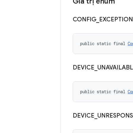
Giá trị enum
CONFIG
_
EXCEPTION
public static final 
Co
DEVICE
_
UNAVAILABL
public static final 
Co
DEVICE
_
UNRESPONS