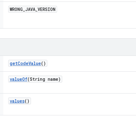
WRONG
_
JAVA
_
VERSION
get
Code
Value
()
value
Of
(String name)
values
()