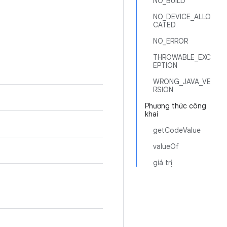
NO_BUILD
NO_DEVICE_ALLO
CATED
NO_ERROR
THROWABLE_EXC
EPTION
WRONG_JAVA_VE
RSION
Phương thức công
khai
getCodeValue
valueOf
giá trị