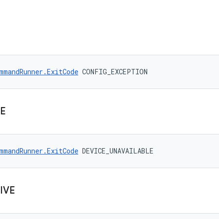
mmandRunner.ExitCode
 CONFIG_EXCEPTION
E
mmandRunner.ExitCode
 DEVICE_UNAVAILABLE
IVE