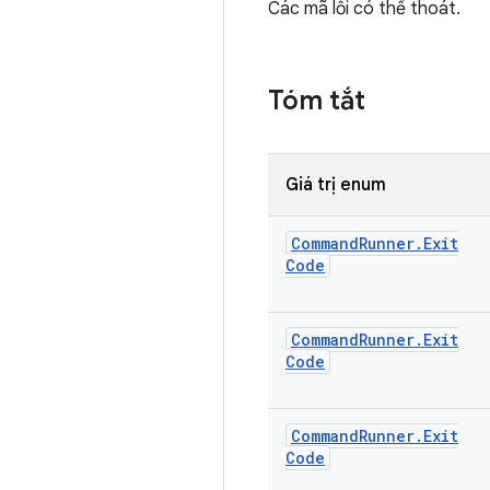
Các mã lỗi có thể thoát.
Tóm tắt
Giá trị enum
Command
Runner
.
Exit
Code
Command
Runner
.
Exit
Code
Command
Runner
.
Exit
Code