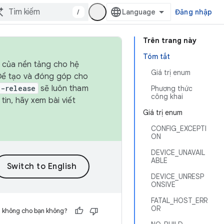
/
Đăng nhập
Trên trang này
Tóm tắt
h của nền tảng cho hệ
Giá trị enum
 Để tạo và đóng góp cho
t-release
sẽ luôn tham
Phương thức
công khai
in, hãy xem bài viết
Giá trị enum
CONFIG_EXCEPTI
ON
DEVICE_UNAVAIL
ABLE
DEVICE_UNRESP
ONSIVE
FATAL_HOST_ERR
OR
h không cho bạn không?