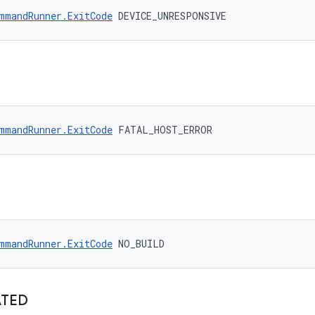
mmandRunner.ExitCode
 DEVICE_UNRESPONSIVE
mmandRunner.ExitCode
 FATAL_HOST_ERROR
mmandRunner.ExitCode
 NO_BUILD
ATED