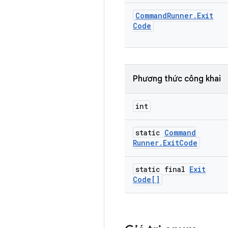
Command
Runner
.
Exit
Code
Phương thức công khai
int
static
Command
Runner
.
Exit
Code
static final
Exit
Code[]