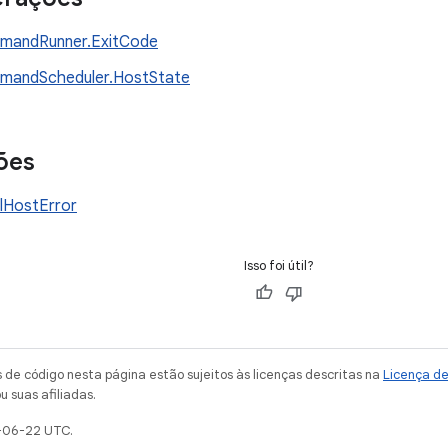
mandRunner.ExitCode
mandScheduler.HostState
ões
lHostError
Isso foi útil?
de código nesta página estão sujeitos às licenças descritas na
Licença d
u suas afiliadas.
-06-22 UTC.