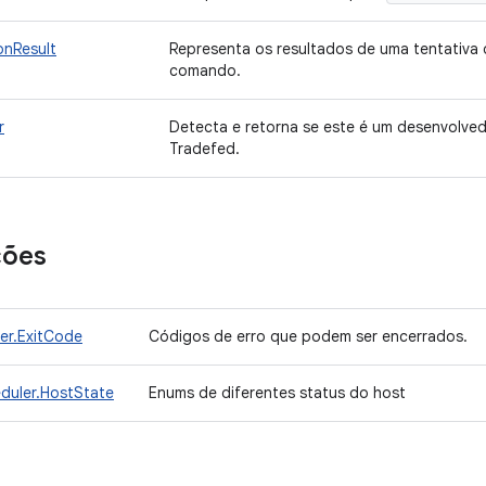
onResult
Representa os resultados de uma tentativa
comando.
r
Detecta e retorna se este é um desenvolved
Tradefed.
ções
r.ExitCode
Códigos de erro que podem ser encerrados.
uler.HostState
Enums de diferentes status do host