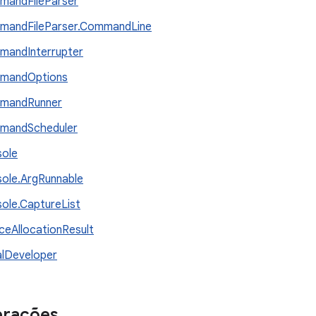
mandFileParser
mandFileParser.CommandLine
andInterrupter
mandOptions
mandRunner
mandScheduler
ole
ole.ArgRunnable
ole.CaptureList
ceAllocationResult
lDeveloper
rações