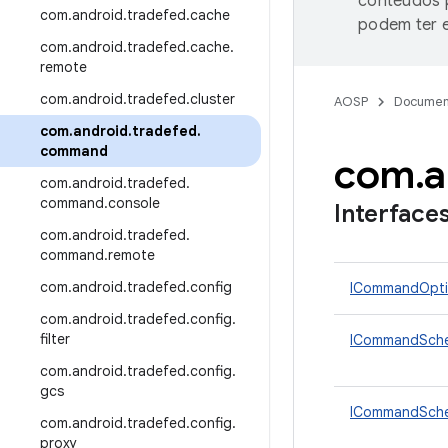
conteúdos p
com
.
android
.
tradefed
.
cache
podem ter e
com
.
android
.
tradefed
.
cache
.
remote
com
.
android
.
tradefed
.
cluster
AOSP
Documen
com
.
android
.
tradefed
.
command
com
.
a
com
.
android
.
tradefed
.
command
.
console
Interface
com
.
android
.
tradefed
.
command
.
remote
com
.
android
.
tradefed
.
config
ICommandOpti
com
.
android
.
tradefed
.
config
.
filter
ICommandSche
com
.
android
.
tradefed
.
config
.
gcs
ICommandSched
com
.
android
.
tradefed
.
config
.
proxy