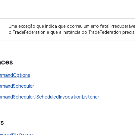
Uma exceção que indica que ocorreu um erro fatal irrecuperáv
o TradeFederation e que a instância do TradeFederation precis
aces
mmandOptions
mmandScheduler
mandScheduler.IScheduledInvocationListener
es