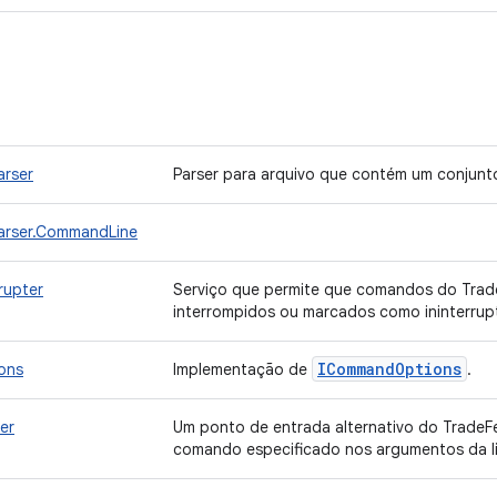
rser
Parser para arquivo que contém um conjunt
arser.CommandLine
rupter
Serviço que permite que comandos do Trad
interrompidos ou marcados como ininterrup
ICommand
Options
ons
Implementação de
.
er
Um ponto de entrada alternativo do TradeF
comando especificado nos argumentos da l