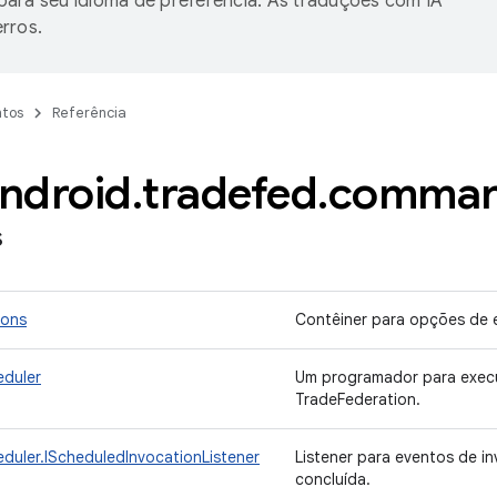
ara seu idioma de preferência. As traduções com IA
rros.
tos
Referência
ndroid
.
tradefed
.
comma
s
ons
Contêiner para opções de
duler
Um programador para exec
TradeFederation.
uler.IScheduledInvocationListener
Listener para eventos de 
concluída.