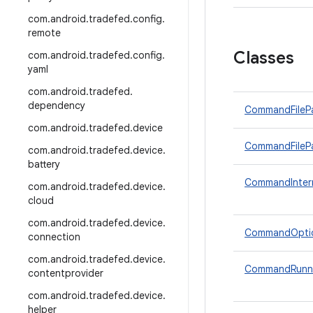
com
.
android
.
tradefed
.
config
.
remote
Classes
com
.
android
.
tradefed
.
config
.
yaml
com
.
android
.
tradefed
.
dependency
CommandFilePa
com
.
android
.
tradefed
.
device
CommandFileP
com
.
android
.
tradefed
.
device
.
battery
CommandInter
com
.
android
.
tradefed
.
device
.
cloud
com
.
android
.
tradefed
.
device
.
CommandOpti
connection
com
.
android
.
tradefed
.
device
.
CommandRunn
contentprovider
com
.
android
.
tradefed
.
device
.
helper