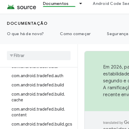
Documentos
Android Code Se
mon.tradefed.testtype
com.android.ddmlib
DOCUMENTAÇÃO
com.android.ddmlib.testrunner
com.android.ddmlib.utils
O que há de novo?
Como começar
Segurança
com
.
android
.
incfs
.
install
com
.
android
.
incfs
.
install
.
adb
.
ddmlib
com
.
android
.
tradefed
.
ai
Em 2026, pa
estabilidad
com
.
android
.
tradefed
.
auth
segundo e q
com
.
android
.
tradefed
.
build
A ramificaç
com
.
android
.
tradefed
.
build
.
recente env
cache
com
.
android
.
tradefed
.
build
.
content
com
.
android
.
tradefed
.
build
.
gcs