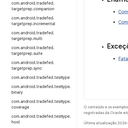
com
.
android
.
tradefed
.
targetprep
.
companion
Com
com
.
android
.
tradefed
.
Com
targetprep
.
incremental
com
.
android
.
tradefed
.
targetprep
.
multi
Exceç
com
.
android
.
tradefed
.
targetprep
.
suite
Fata
com
.
android
.
tradefed
.
targetprep
.
sync
com
.
android
.
tradefed
.
testtype
com
.
android
.
tradefed
.
testtype
.
binary
com
.
android
.
tradefed
.
testtype
.
coverage
O conteúdo e os exemplos 
registradas da Oracle e/o
com
.
android
.
tradefed
.
testtype
.
host
Última atualização 2026