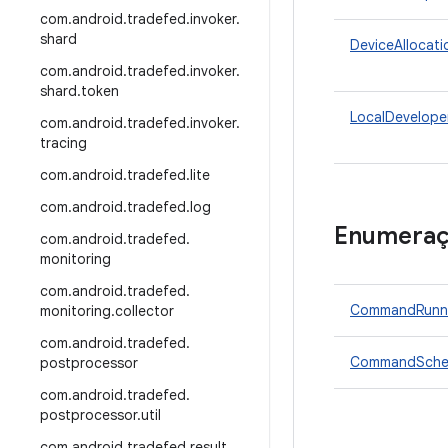
com
.
android
.
tradefed
.
invoker
.
shard
DeviceAllocati
com
.
android
.
tradefed
.
invoker
.
shard
.
token
LocalDevelope
com
.
android
.
tradefed
.
invoker
.
tracing
com
.
android
.
tradefed
.
lite
com
.
android
.
tradefed
.
log
Enumera
com
.
android
.
tradefed
.
monitoring
com
.
android
.
tradefed
.
CommandRunne
monitoring
.
collector
com
.
android
.
tradefed
.
CommandSched
postprocessor
com
.
android
.
tradefed
.
postprocessor
.
util
com
.
android
.
tradefed
.
result