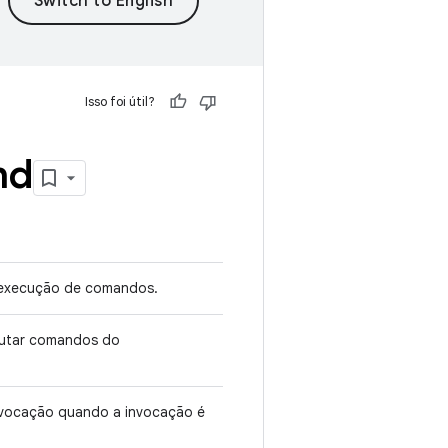
Isso foi útil?
nd
 execução de comandos.
utar comandos do
invocação quando a invocação é