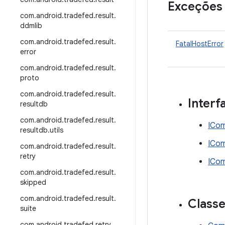
Exceções
com
.
android
.
tradefed
.
result
.
ddmlib
com
.
android
.
tradefed
.
result
.
FatalHostError
error
com
.
android
.
tradefed
.
result
.
proto
com
.
android
.
tradefed
.
result
.
Interf
resultdb
com
.
android
.
tradefed
.
result
.
ICo
resultdb
.
utils
ICo
com
.
android
.
tradefed
.
result
.
retry
ICom
com
.
android
.
tradefed
.
result
.
skipped
com
.
android
.
tradefed
.
result
.
Class
suite
com
.
android
.
tradefed
.
retry