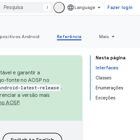
/
Fazer login
positivos Android
Referência
Mais
Nesta página
Interfaces
ável e garantir a
Classes
igo-fonte no AOSP no
android-latest-release
.
Enumerações
renciar a versão mais
Exceções
no AOSP
.