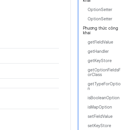
khai
OptionSetter
OptionSetter
Phương thức công
khai
getFieldValue
getHandler
getKeyStore
getOptionFieldsF
orClass
getTypeForOptio
n
isBooleanOption
isMapOption
setFieldValue
setKeyStore