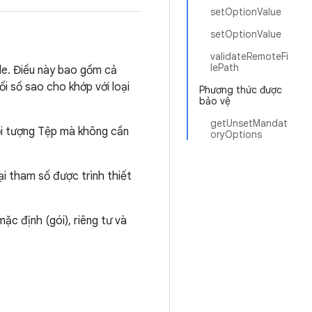
setOptionValue
setOptionValue
validateRemoteFi
lePath
ble. Điều này bao gồm cả
ối số sao cho khớp với loại
Phương thức được
bảo vệ
getUnsetMandat
ối tượng Tệp mà không cần
oryOptions
i tham số được trình thiết
.
ặc định (gói), riêng tư và