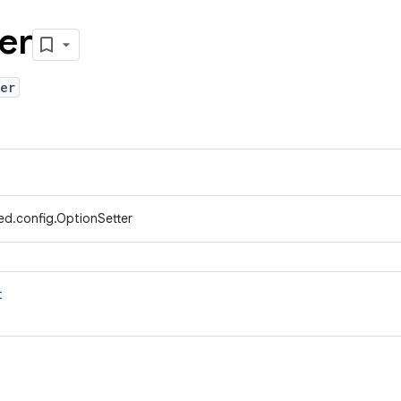
er
er
ed.config.OptionSetter
t