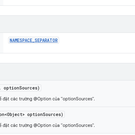
NAMESPACE
_
SEPARATOR
.
option
Sources)
ể đặt các trường @Option của "optionSources".
on<Object> option
Sources)
ể đặt các trường @Option của "optionSources".