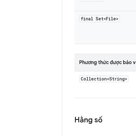
final Set<File>
Phương thức được bảo v
Collection<String>
Hằng số