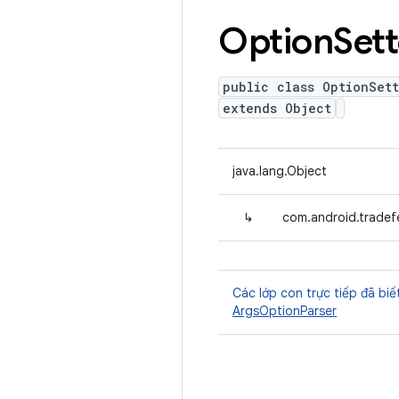
Option
Sett
public class OptionSett
extends Object
java.lang.Object
↳
com.android.tradef
Các lớp con trực tiếp đã biế
ArgsOptionParser