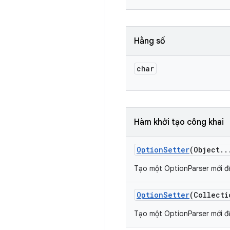
Hằng số
char
Hàm khởi tạo công khai
Option
Setter
(Object
.
.
Tạo một OptionParser mới đ
Option
Setter
(Collecti
Tạo một OptionParser mới đ