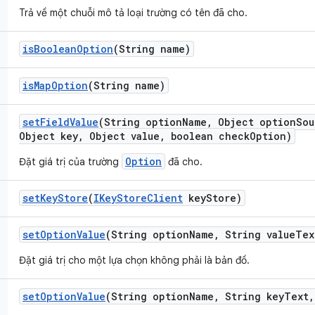
Trả về một chuỗi mô tả loại trường có tên đã cho.
is
Boolean
Option
(String name)
is
Map
Option
(String name)
set
Field
Value
(String option
Name
,
Object option
Sou
Object key
,
Object value
,
boolean check
Option)
Option
Đặt giá trị của trường
đã cho.
set
Key
Store
(
IKey
Store
Client
key
Store)
set
Option
Value
(String option
Name
,
String value
Tex
Đặt giá trị cho một lựa chọn không phải là bản đồ.
set
Option
Value
(String option
Name
,
String key
Text
,