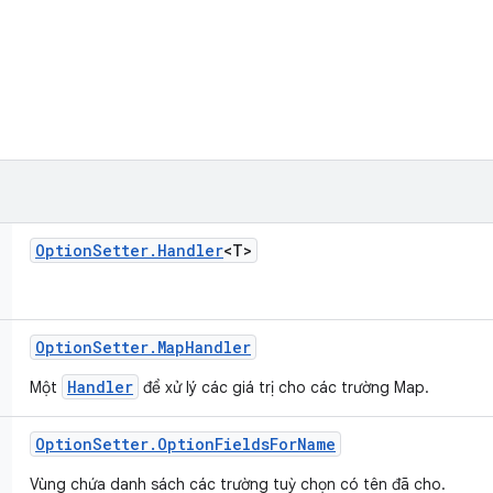
Option
Setter
.
Handler
<T>
Option
Setter
.
Map
Handler
Handler
Một
để xử lý các giá trị cho các trường Map.
Option
Setter
.
Option
Fields
For
Name
Vùng chứa danh sách các trường tuỳ chọn có tên đã cho.