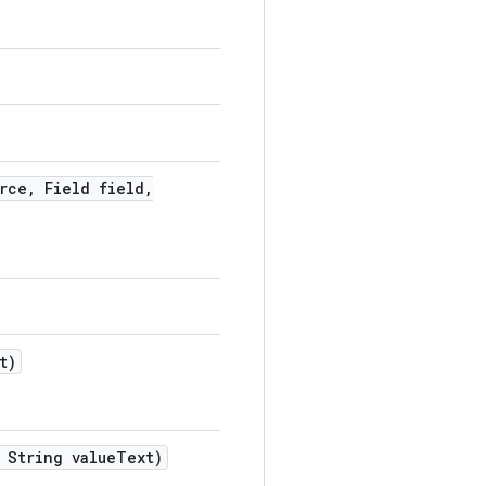
rce
,
Field field
,
t)
String value
Text)