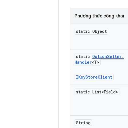
Phương thức công khai
static Object
static
Option
Setter
.
Handler
<T>
IKey
Store
Client
static List<Field>
String