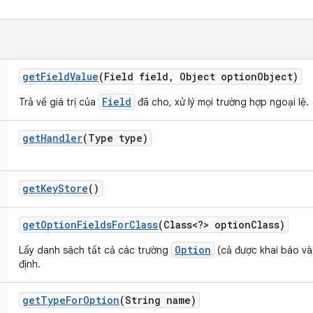
get
Field
Value
(Field field
,
Object option
Object)
Field
Trả về giá trị của
đã cho, xử lý mọi trường hợp ngoại lệ.
get
Handler
(Type type)
get
Key
Store
()
get
Option
Fields
For
Class
(Class<?> option
Class)
Option
Lấy danh sách tất cả các trường
(cả được khai báo và
định.
get
Type
For
Option
(String name)