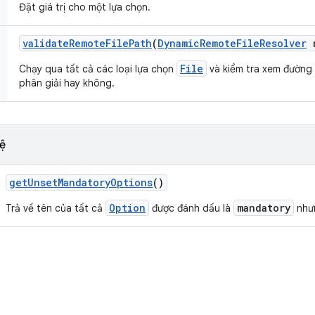
Đặt giá trị cho một lựa chọn.
validate
Remote
File
Path
(
Dynamic
Remote
File
Resolver
r
File
Chạy qua tất cả các loại lựa chọn
và kiểm tra xem đường
phân giải hay không.
ệ
get
Unset
Mandatory
Options
()
Option
mandatory
Trả về tên của tất cả
được đánh dấu là
nhưn