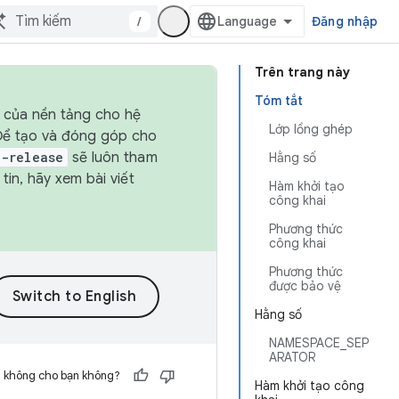
/
Đăng nhập
Trên trang này
Tóm tắt
h của nền tảng cho hệ
Lớp lồng ghép
 Để tạo và đóng góp cho
t-release
sẽ luôn tham
Hằng số
in, hãy xem bài viết
Hàm khởi tạo
công khai
Phương thức
công khai
Phương thức
được bảo vệ
Hằng số
NAMESPACE_SEP
ARATOR
h không cho bạn không?
Hàm khởi tạo công