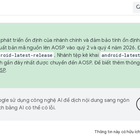
phát triển ổn định của nhánh chính và đảm bảo tính ổn địn
ẽ xuất bản mã nguồn lên AOSP vào quý 2 và quý 4 năm 2026.
droid-latest-release
. Nhánh tệp kê khai
android-lates
h gần đây nhất được chuyển đến AOSP. Để biết thêm thông t
OSP
.
gle sử dụng công nghệ AI để dịch nội dung sang ngôn
h bằng AI có thể có lỗi.
Thông tin này có hữu íc