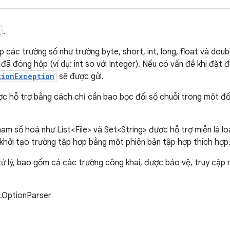
n
.
ập các trường số như trường byte, short, int, long, float và dou
ã đóng hộp (ví dụ: int so với Integer). Nếu có vấn đề khi đặt đ
tionException
sẽ được gửi.
ợc hỗ trợ bằng cách chỉ cần bao bọc đối số chuỗi trong một đ
m số hoá như List<File> và Set<String> được hỗ trợ miễn là loạ
 khởi tạo trường tập hợp bằng một phiên bản tập hợp thích hợp
 lý, bao gồm cả các trường công khai, được bảo vệ, truy cập m
r.OptionParser