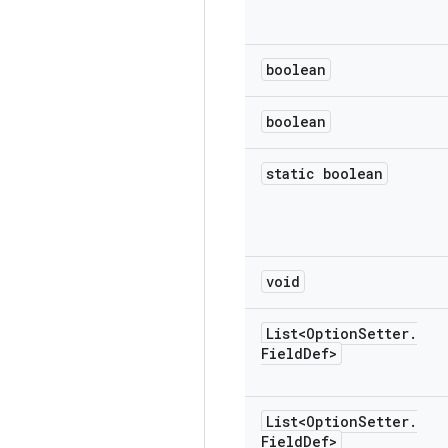
boolean
boolean
static boolean
void
List<Option
Setter
.
Field
Def>
List<Option
Setter
.
Field
Def>