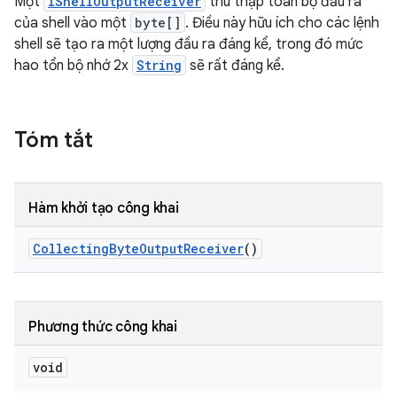
Một
IShellOutputReceiver
thu thập toàn bộ đầu ra
của shell vào một
byte[]
. Điều này hữu ích cho các lệnh
shell sẽ tạo ra một lượng đầu ra đáng kể, trong đó mức
hao tổn bộ nhớ 2x
String
sẽ rất đáng kể.
Tóm tắt
Hàm khởi tạo công khai
Collecting
Byte
Output
Receiver
()
Phương thức công khai
void