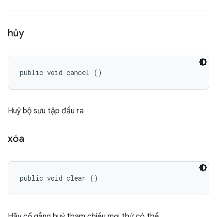
hủy
public void cancel ()
Huỷ bộ sưu tập đầu ra
xóa
public void clear ()
Hãy cố gắng huỷ tham chiếu mọi thứ có thể