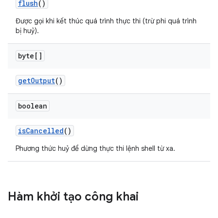
flush
()
Được gọi khi kết thúc quá trình thực thi (trừ phi quá trình
bị huỷ).
byte[]
get
Output
()
boolean
is
Cancelled
()
Phương thức huỷ để dừng thực thi lệnh shell từ xa.
Hàm khởi tạo công khai