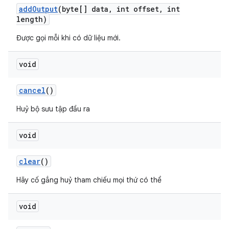
add
Output
(byte[] data
,
int offset
,
int
length)
Được gọi mỗi khi có dữ liệu mới.
void
cancel
()
Huỷ bộ sưu tập đầu ra
void
clear
()
Hãy cố gắng huỷ tham chiếu mọi thứ có thể
void