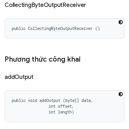
Collecting
Byte
Output
Receiver
public CollectingByteOutputReceiver ()
Phương thức công khai
add
Output
public void addOutput (byte[] data, 

                int offset, 

                int length)