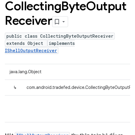
Collecting
Byte
Output
Receiver
public class CollectingByteOutputReceiver
extends Object
implements
IShellOutputReceiver
java.lang.Object
↳
com.android.tradefed.device.CollectingByteOutputRec