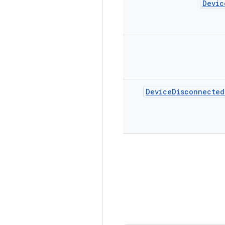
Devic
Device
Disconnected