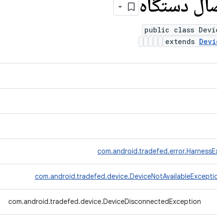
ال دستگاه
public class Devi
extends
Devi
com.android.tradefed.error.HarnessE
com.android.tradefed.device.DeviceNotAvailableExcepti
com.android.tradefed.device.DeviceDisconnectedException