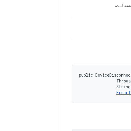
شده است.
public DeviceDisconnec
                Throwa
                String
ErrorI