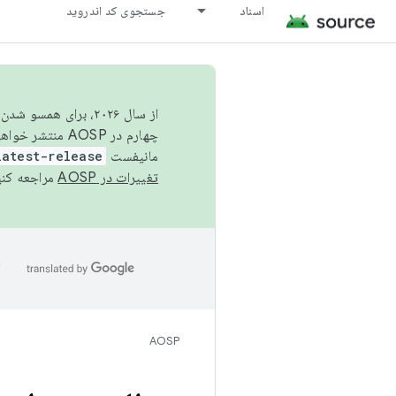
اسناد
جستجوی کد اندروید
از سال ۲۰۲۶، برای ه
چهارم در AOSP منتشر خواهیم کرد. برای ساخت و مشارکت در AOSP،
مانیفست
latest-release
تغییرات در AOSP
مراجعه کنی
ا
AOSP