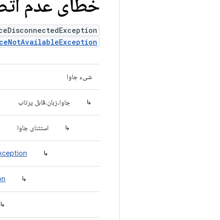
خطای عدم اتص
ceDisconnectedException
ceNotAvailableException
شیء جاوا
↳
جاوا.زبان.قابل پرتاب
↳
استثنای جاوا
xception
↳
on
↳
↳