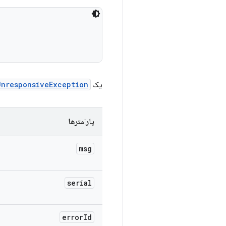
یک
UnresponsiveException
پارامترها
msg
serial
error
Id