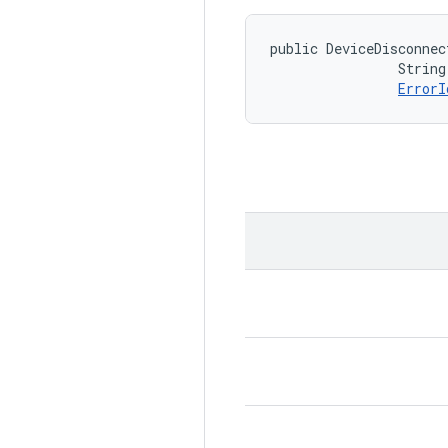
public DeviceDisconnec
                String
ErrorI