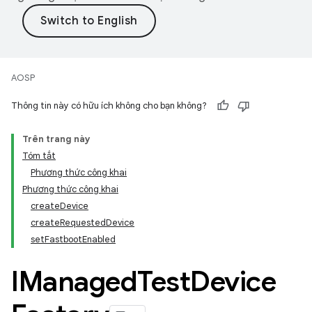
AOSP
Thông tin này có hữu ích không cho bạn không?
Trên trang này
Tóm tắt
Phương thức công khai
Phương thức công khai
createDevice
createRequestedDevice
setFastbootEnabled
IManaged
Test
Device