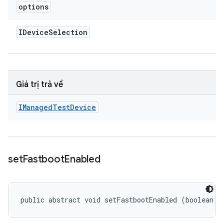
options
IDevice
Selection
Giá trị trả về
IManaged
Test
Device
set
Fastboot
Enabled
public abstract void setFastbootEnabled (boolean e