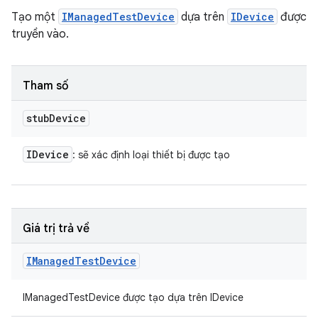
Tạo một
IManagedTestDevice
dựa trên
IDevice
được
truyền vào.
Tham số
stub
Device
IDevice
: sẽ xác định loại thiết bị được tạo
Giá trị trả về
IManaged
Test
Device
IManagedTestDevice được tạo dựa trên IDevice