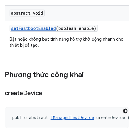
abstract void
set
Fastboot
Enabled
(boolean enable)
Bật hoặc không bật tính năng hỗ trợ khởi động nhanh cho
thiết bị đã tạo.
Phương thức công khai
create
Device
public abstract 
IManagedTestDevice
 createDevice (
I