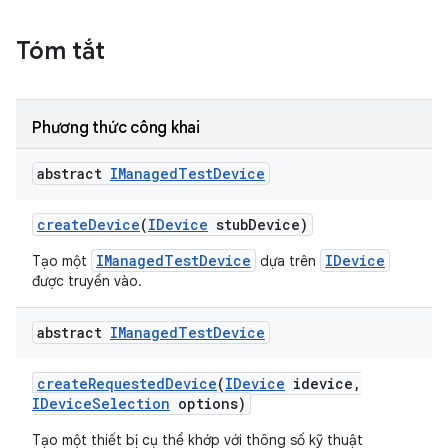
Tóm tắt
Phương thức công khai
abstract
IManaged
Test
Device
create
Device
(
IDevice
stub
Device)
IManagedTestDevice
IDevice
Tạo một
dựa trên
được truyền vào.
abstract
IManaged
Test
Device
create
Requested
Device
(
IDevice
idevice
,
IDevice
Selection
options)
Tạo một thiết bị cụ thể khớp với thông số kỹ thuật