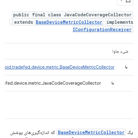
public final class JavaCodeCoverageCollector
extends
BaseDeviceMetricCollector
implements
IConfigurationReceiver
شیء جاوا
droid.tradefed.device.metric.BaseDeviceMetricCollector
↳
adefed.device.metric.JavaCodeCoverageCollector
↳
یک
BaseDeviceMetricCollector
که اندازه‌گیری‌های پوشش