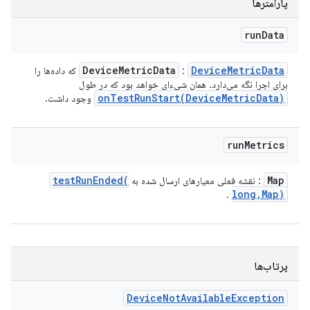
پارامترها
run
Data
Device
Metric
Data
Device
Metric
Data
:
که داده‌ها را
برای اجرا نگه می‌دارد. همان شیء‌ای خواهد بود که در طول
onTestRunStart(
Device
Metric
Data)
وجود داشت.
run
Metrics
testRunEnded(
Map
: نقشه فعلی معیارهای ارسال شده به
long
,
Map)
.
پرتاب‌ها
Device
Not
Available
Exception