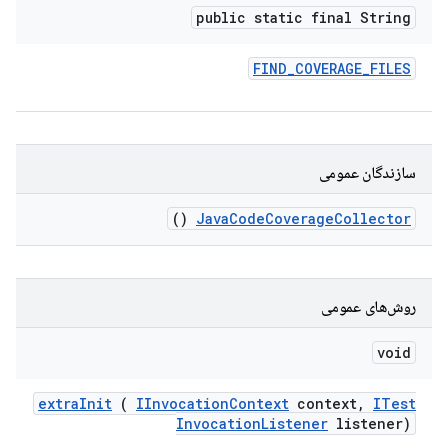
public static final String
FIND
_
COVERAGE
_
FILES
سازندگان عمومی
()
Java
Code
Coverage
Collector
روش‌های عمومی
void
extra
Init
(
IInvocation
Context
context
,
ITest
Invocation
Listener
listener)