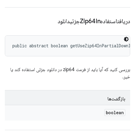
دریافتاستفادهZip64Inجزئیدانلود
public abstract boolean getUseZip64InPartialDownlo
بررسی کنید که آیا باید از فرمت zip64 در دانلود جزئی استفاده کند یا
خیر.
بازگشت‌ها
boolean