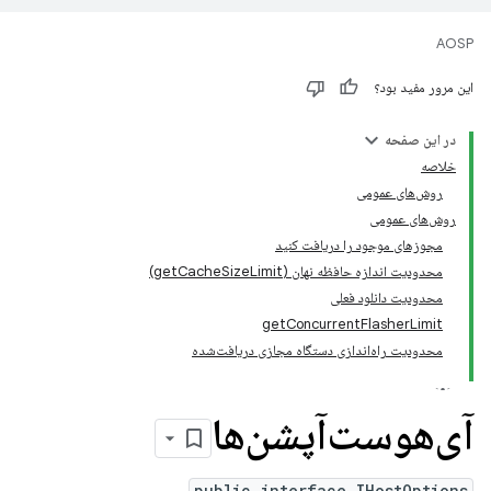
AOSP
این مرور مفید بود؟
در این صفحه
خلاصه
روش‌های عمومی
روش‌های عمومی
مجوزهای موجود را دریافت کنید
محدودیت اندازه حافظه نهان (getCacheSizeLimit)
محدودیت دانلود فعلی
getConcurrentFlasherLimit
محدودیت راه‌اندازی دستگاه مجازی دریافت‌شده
آی‌هوست‌آپشن‌ها
public interface IHostOptions