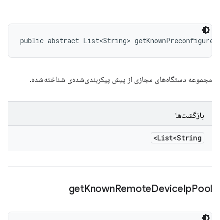
public abstract List<String> getKnownPreconfigureV
مجموعه دستگاه‌های مجازی از پیش پیکربندی‌شده‌ی شناخته‌شده.
بازگشت‌ها
List<String>
get
Known
Remote
Device
Ip
Pool