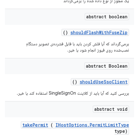
یک مجوز از نوع داده شده را برمی‌گرداند
abstract boolean
()
should
Flash
With
Fuse
Zip
برمی‌گرداند که آیا فلش کردن باید با فایل فشرده‌ی تصویر دستگاهِ
نصب‌شده روی فیوز انجام شود یا خیر.
abstract Boolean
()
should
Use
Sso
Client
بررسی کنید که آیا باید از کلاینت SingleSignOn استفاده کند یا خیر.
abstract void
take
Permit
(
IHost
Options
.
Permit
Limit
Type
type)