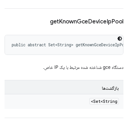
get
Known
Gce
Device
Ip
Pool
public abstract Set<String> getKnownGceDeviceIpPoo
دستگاه gce شناخته شده مرتبط با یک IP خاص.
بازگشت‌ها
Set<String>