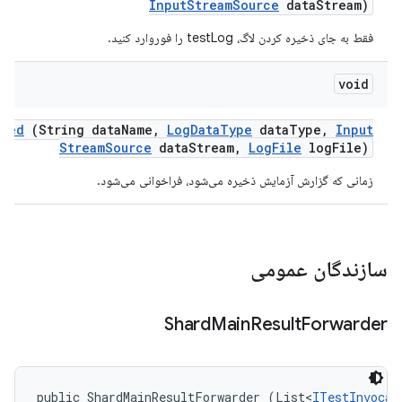
Input
Stream
Source
data
Stream)
فقط به جای ذخیره کردن لاگ، testLog را فوروارد کنید.
void
aved
(String data
Name
,
Log
Data
Type
data
Type
,
Input
Stream
Source
data
Stream
,
Log
File
log
File)
زمانی که گزارش آزمایش ذخیره می‌شود، فراخوانی می‌شود.
سازندگان عمومی
Shard
Main
Result
Forwarder
public ShardMainResultForwarder (List<
ITestInvocat