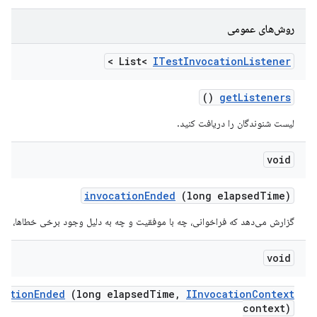
روش‌های عمومی
>
List<
ITest
Invocation
Listener
()
get
Listeners
لیست شنوندگان را دریافت کنید.
void
invocation
Ended
(long elapsed
Time)
گزارش می‌دهد که فراخوانی، چه با موفقیت و چه به دلیل وجود برخی خطاها، خات
void
cation
Ended
(long elapsed
Time
,
IInvocation
Context
context)