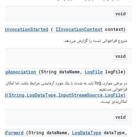
void
invocation
Started
(
IInvocation
Context
context)
شروع فراخوانی تست را گزارش می‌دهد.
void
log
Association
(String data
Name
,
Log
File
log
File)
در برخی موارد، log باید به شدت با یک مورد آزمایشی مرتبط باشد، اما امکان ا
فراخوانی مستقیم
ved(String,LogDataType,InputStreamSource,LogFile)
امکان‌پذیر نیست.
void
Log
Forward
(String data
Name
,
Log
Data
Type
data
Type
,