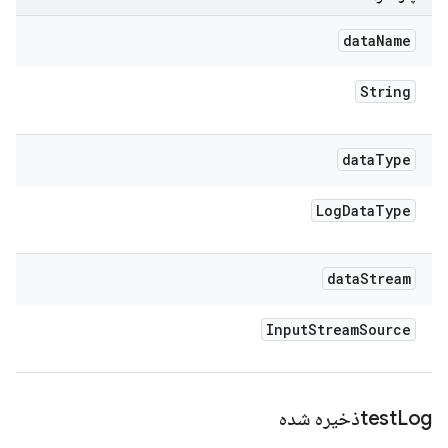
data
Name
String
data
Type
Log
Data
Type
data
Stream
Input
Stream
Source
Logذخیره شده
test