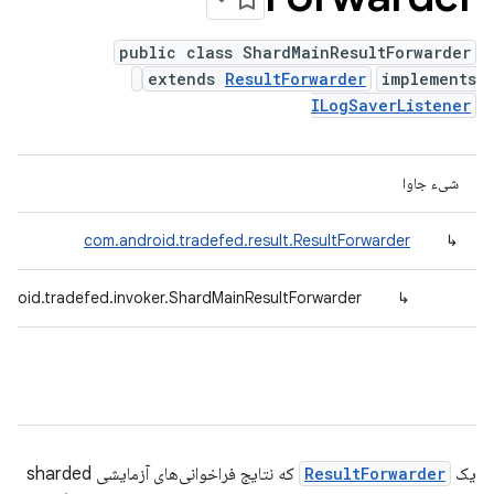
public class ShardMainResultForwarder
extends
ResultForwarder
implements
ILogSaverListener
شیء جاوا
com.android.tradefed.result.ResultForwarder
↳
droid.tradefed.invoker.ShardMainResultForwarder
↳
یک
ResultForwarder
که نتایج فراخوانی‌های آزمایشی sharded