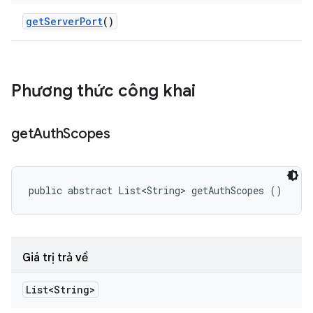
get
Server
Port
()
Phương thức công khai
get
Auth
Scopes
public abstract List<String> getAuthScopes ()
Giá trị trả về
List<String>