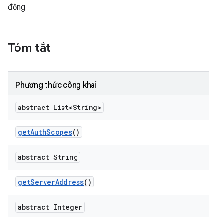
động
Tóm tắt
Phương thức công khai
abstract List<String>
get
Auth
Scopes
()
abstract String
get
Server
Address
()
abstract Integer