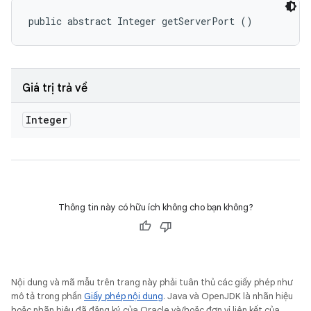
public abstract Integer getServerPort ()
Giá trị trả về
Integer
Thông tin này có hữu ích không cho bạn không?
Nội dung và mã mẫu trên trang này phải tuân thủ các giấy phép như
mô tả trong phần
Giấy phép nội dung
. Java và OpenJDK là nhãn hiệu
hoặc nhãn hiệu đã đăng ký của Oracle và/hoặc đơn vị liên kết của