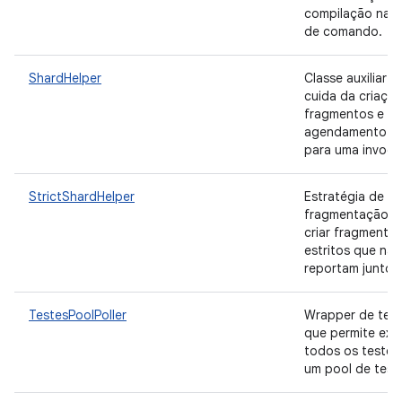
compilação na l
de comando.
ShardHelper
Classe auxiliar q
cuida da criaçã
fragmentos e d
agendamento de
para uma invoca
StrictShardHelper
Estratégia de
fragmentação p
criar fragmento
estritos que não
reportam juntos
TestesPoolPoller
Wrapper de tes
que permite exe
todos os testes
um pool de test