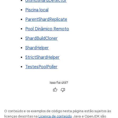
ÚltimoShardDetector
Piscina local
ParentShardReplicate
Pool Dinâmico Remoto
ShardBuildCloner
ShardHelper
StrictShardHelper
TestesPoolPoller
Isso foi útil?
O conteúdo e os exemplos de código nesta página estão sujeitos às
licenças descritas na
Licença de conteúdo
. Java e OpenJDK são