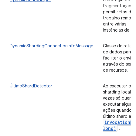
fragmentação p
permitir filas de
trabalho remoto
entre várias
instâncias de TF
DynamicShardingConnectionInfoMessage
Classe de reten
de dados para
facilitar o envio
através do servi
de recursos.
ÚltimoShardDetector
Ao executar o
sharding local, à
vezes só quere
executar alguma
ações quando o
último shard atin
invocationEn
long)
.