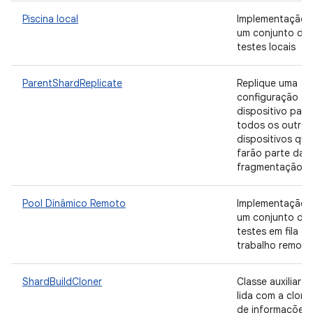
Piscina local
Implementação 
um conjunto de
testes locais
ParentShardReplicate
Replique uma
configuração d
dispositivo para
todos os outros
dispositivos que
farão parte da
fragmentação.
Pool Dinâmico Remoto
Implementação 
um conjunto de
testes em fila de
trabalho remoto
ShardBuildCloner
Classe auxiliar q
lida com a clon
de informações