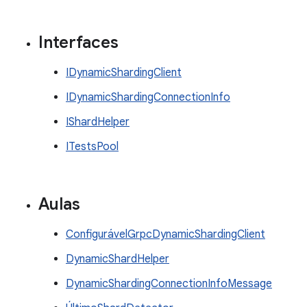
Interfaces
IDynamicShardingClient
IDynamicShardingConnectionInfo
IShardHelper
ITestsPool
Aulas
ConfigurávelGrpcDynamicShardingClient
DynamicShardHelper
DynamicShardingConnectionInfoMessage