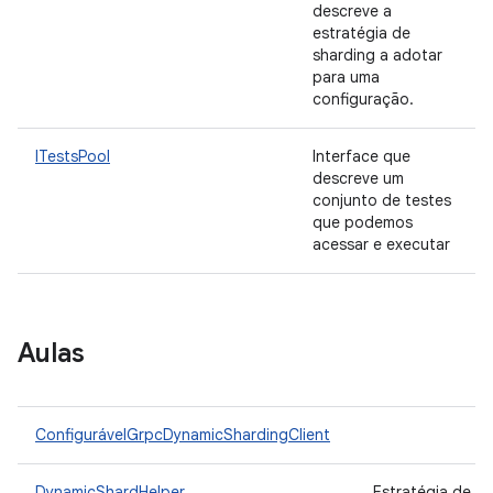
descreve a
estratégia de
sharding a adotar
para uma
configuração.
ITestsPool
Interface que
descreve um
conjunto de testes
que podemos
acessar e executar
Aulas
ConfigurávelGrpcDynamicShardingClient
DynamicShardHelper
Estratégia de