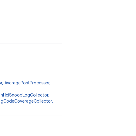
r
,
AveragePostProcessor
,
thHciSnoopLogCollector
,
ngCodeCoverageCollector
,