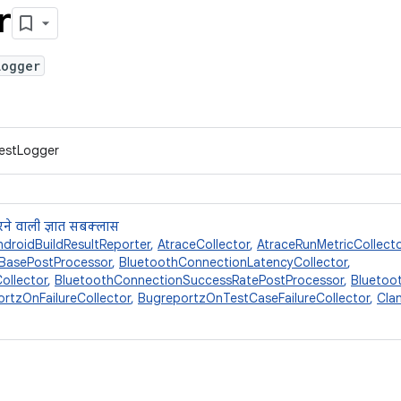
r
Logger
TestLogger
ने वाली ज्ञात सबक्लास
ndroidBuildResultReporter
,
AtraceCollector
,
AtraceRunMetricCollecto
BasePostProcessor
,
BluetoothConnectionLatencyCollector
,
ollector
,
BluetoothConnectionSuccessRatePostProcessor
,
Bluetoo
rtzOnFailureCollector
,
BugreportzOnTestCaseFailureCollector
,
Cla