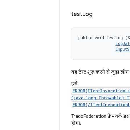
test
Log
public void testLog (S
LogDat
InputS
यह टेस्ट शुरू करने से जुड़ा लॉ
इसे
ERROR(ITestInvocationL
(java.lang.Throwable) I
ERROR(/ITestInvocation
TradeFederation फ़्रेमवर्क 
होगा.