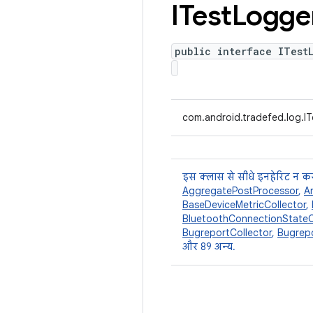
ITest
Logge
public interface ITest
com.android.tradefed.log.I
इस क्लास से सीधे इनहेरिट न कर
AggregatePostProcessor
,
A
BaseDeviceMetricCollector
,
BluetoothConnectionStateC
BugreportCollector
,
Bugrepo
और 89 अन्य.