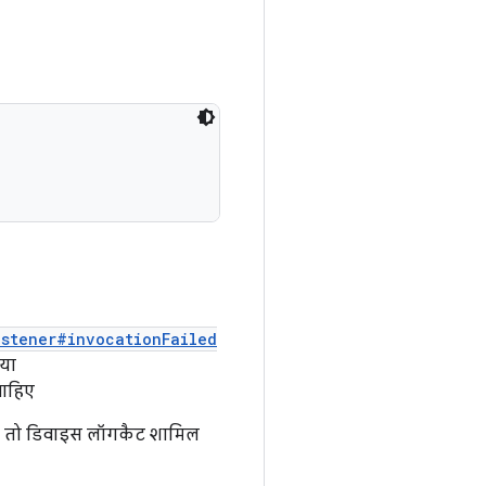
istener#invocationFailed
या
चाहिए
ो, तो डिवाइस लॉगकैट शामिल