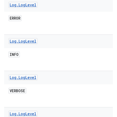
Log
.
Log
Level
ERROR
Log
.
Log
Level
INFO
Log
.
Log
Level
VERBOSE
Log
.
Log
Level