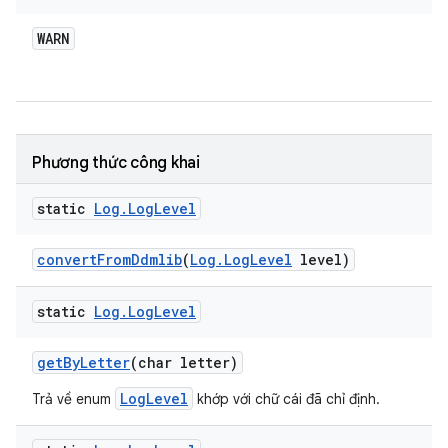
WARN
Phương thức công khai
static
Log
.
Log
Level
convert
From
Ddmlib
(
Log
.
Log
Level
level)
static
Log
.
Log
Level
get
By
Letter
(char letter)
LogLevel
Trả về enum
khớp với chữ cái đã chỉ định.