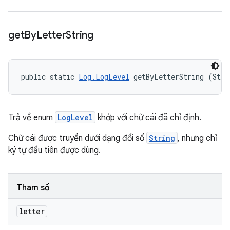
get
By
Letter
String
public static 
Log.LogLevel
 getByLetterString (Stri
Trả về enum
LogLevel
khớp với chữ cái đã chỉ định.
Chữ cái được truyền dưới dạng đối số
String
, nhưng chỉ
ký tự đầu tiên được dùng.
Tham số
letter