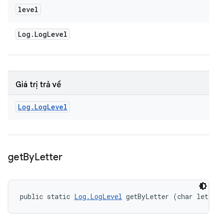
level
Log
.
Log
Level
Giá trị trả về
Log
.
Log
Level
get
By
Letter
public static 
Log.LogLevel
 getByLetter (char lette