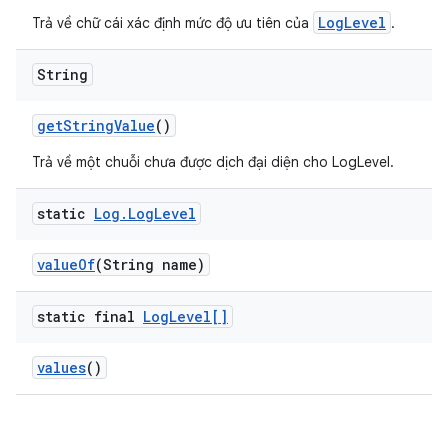
LogLevel
Trả về chữ cái xác định mức độ ưu tiên của
.
String
get
String
Value
()
Trả về một chuỗi chưa được dịch đại diện cho LogLevel.
static
Log
.
Log
Level
value
Of
(String name)
static final
Log
Level[]
values
()