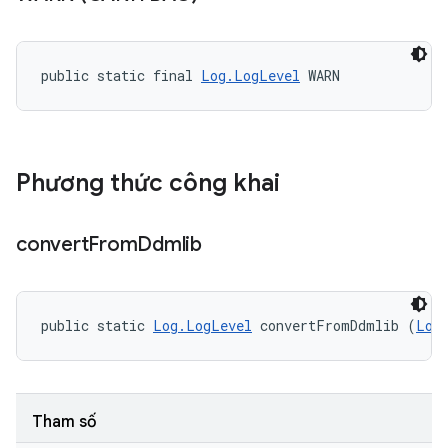
public static final 
Log.LogLevel
 WARN
Phương thức công khai
convert
From
Ddmlib
public static 
Log.LogLevel
 convertFromDdmlib (
Log
Tham số