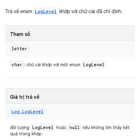
Trả về enum
LogLevel
khớp với chữ cái đã chỉ định.
Tham số
letter
char
Log
Level
: chữ cái khớp với một enum
Giá trị trả về
Log
.
Log
Level
Log
Level
null
đối tượng
hoặc
nếu không tìm thấy kết
quả trùng khớp.