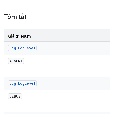
Tóm tắt
Giá trị enum
Log
.
Log
Level
ASSERT
Log
.
Log
Level
DEBUG