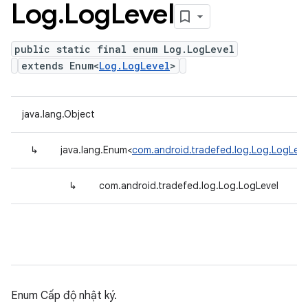
Log
.
Log
Level
public static final enum Log.LogLevel
extends Enum<
Log.LogLevel
>
java.lang.Object
↳
java.lang.Enum<
com.android.tradefed.log.Log.LogLeve
↳
com.android.tradefed.log.Log.LogLevel
Enum Cấp độ nhật ký.