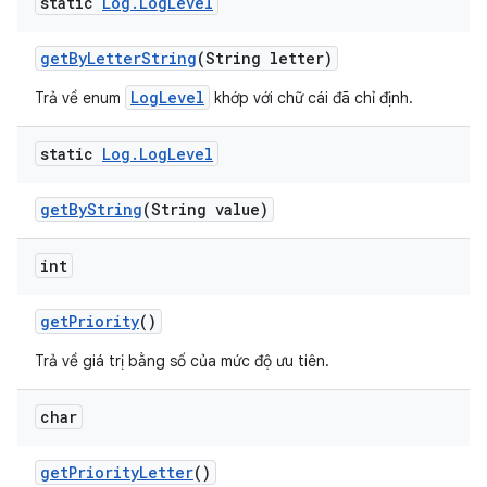
static
Log
.
Log
Level
get
By
Letter
String
(String letter)
LogLevel
Trả về enum
khớp với chữ cái đã chỉ định.
static
Log
.
Log
Level
get
By
String
(String value)
int
get
Priority
()
Trả về giá trị bằng số của mức độ ưu tiên.
char
get
Priority
Letter
()