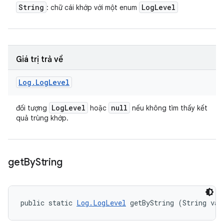
String
Log
Level
: chữ cái khớp với một enum
Giá trị trả về
Log
.
Log
Level
Log
Level
null
đối tượng
hoặc
nếu không tìm thấy kết
quả trùng khớp.
get
By
String
public static 
Log.LogLevel
 getByString (String val