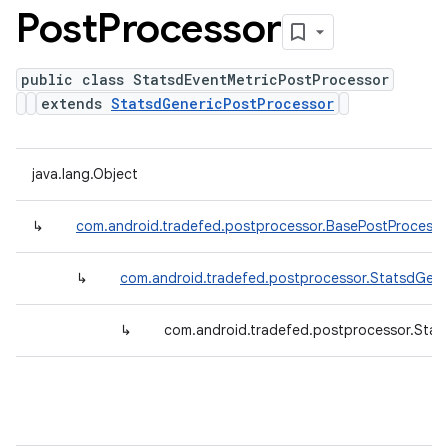
Post
Processor
public class StatsdEventMetricPostProcessor
extends
StatsdGenericPostProcessor
java.lang.Object
↳
com.android.tradefed.postprocessor.BasePostProcesso
↳
com.android.tradefed.postprocessor.StatsdGene
↳
com.android.tradefed.postprocessor.Stat