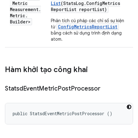
Metric
List
(Stats
Log
.
Config
Metrics
Measurement
.
Report
List report
List)
Metric
.
Phân tích cú pháp các chỉ số sự kiện
Builder>
ConfigMetricsReportList
từ
bằng cách sử dụng trình định dạng
atom.
Hàm khởi tạo công khai
Statsd
Event
Metric
Post
Processor
public StatsdEventMetricPostProcessor ()