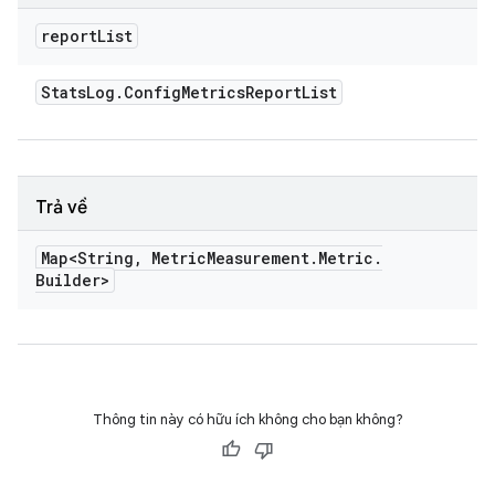
report
List
Stats
Log
.
Config
Metrics
Report
List
Trả về
Map<String
,
Metric
Measurement
.
Metric
.
Builder>
Thông tin này có hữu ích không cho bạn không?