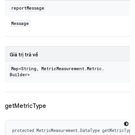
report
Message
Message
Giá trị trả về
Map<String
,
Metric
Measurement
.
Metric
.
Builder>
get
Metric
Type
protected MetricMeasurement.DataType getMetricType