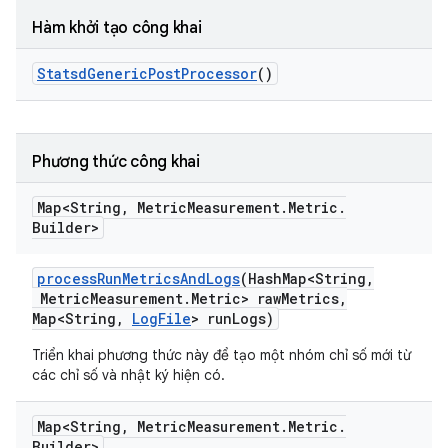
Hàm khởi tạo công khai
Statsd
Generic
Post
Processor
()
Phương thức công khai
Map<String
,
Metric
Measurement
.
Metric
.
Builder>
process
Run
Metrics
And
Logs
(Hash
Map<String
,
Metric
Measurement
.
Metric> raw
Metrics
,
Map<String
,
Log
File
> run
Logs)
Triển khai phương thức này để tạo một nhóm chỉ số mới từ
các chỉ số và nhật ký hiện có.
Map<String
,
Metric
Measurement
.
Metric
.
Builder>