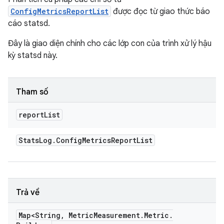
ConfigMetricsReportList
được đọc từ giao thức báo
cáo statsd.
Đây là giao diện chính cho các lớp con của trình xử lý hậu
kỳ statsd này.
Tham số
report
List
Stats
Log
.
Config
Metrics
Report
List
Trả về
Map<String
,
Metric
Measurement
.
Metric
.