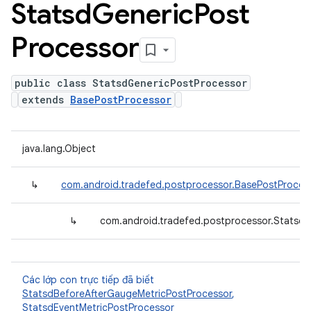
Statsd
Generic
Post
Processor
public class StatsdGenericPostProcessor
extends
BasePostProcessor
java.lang.Object
↳
com.android.tradefed.postprocessor.BasePostProces
↳
com.android.tradefed.postprocessor.Statsd
Các lớp con trực tiếp đã biết
StatsdBeforeAfterGaugeMetricPostProcessor
,
StatsdEventMetricPostProcessor