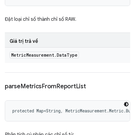
Đặt loại chỉ số thành chỉ số RAW.
Giá trị trả về
Metric
Measurement
.
Data
Type
parse
Metrics
From
Report
List
protected Map<String, MetricMeasurement.Metric.Bui
Phân tích cú pháp các chỉ số từ