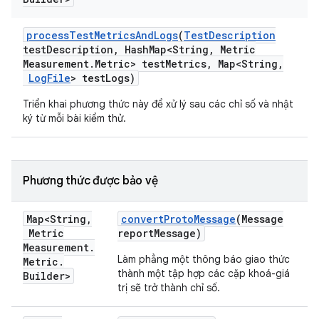
process
Test
Metrics
And
Logs
(
Test
Description
test
Description
,
Hash
Map<String
,
Metric
Measurement
.
Metric> test
Metrics
,
Map<String
,
Log
File
> test
Logs)
Triển khai phương thức này để xử lý sau các chỉ số và nhật
ký từ mỗi bài kiểm thử.
Phương thức được bảo vệ
Map<String
,
convert
Proto
Message
(Message
Metric
report
Message)
Measurement
.
Làm phẳng một thông báo giao thức
Metric
.
thành một tập hợp các cặp khoá-giá
Builder>
trị sẽ trở thành chỉ số.