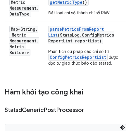
Metric
get
Metric
Type
()
Measurement
.
Đặt loại chỉ số thành chỉ số RAW.
Data
Type
Map<String
,
parse
Metrics
From
Report
Metric
List
(Stats
Log
.
Config
Metrics
Measurement
.
Report
List report
List)
Metric
.
Phân tích cú pháp các chỉ số từ
Builder>
ConfigMetricsReportList
được
đọc từ giao thức báo cáo statsd.
Hàm khởi tạo công khai
Statsd
Generic
Post
Processor