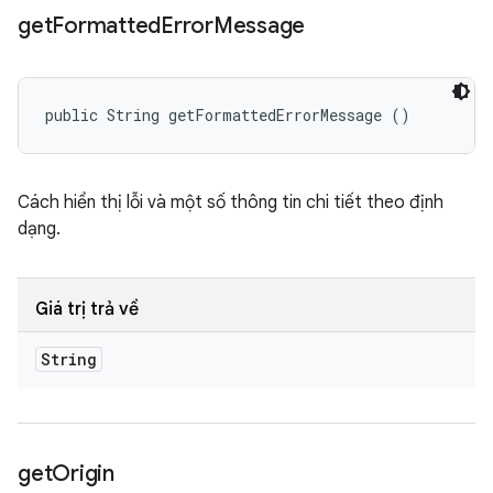
get
Formatted
Error
Message
public String getFormattedErrorMessage ()
Cách hiển thị lỗi và một số thông tin chi tiết theo định
dạng.
Giá trị trả về
String
get
Origin