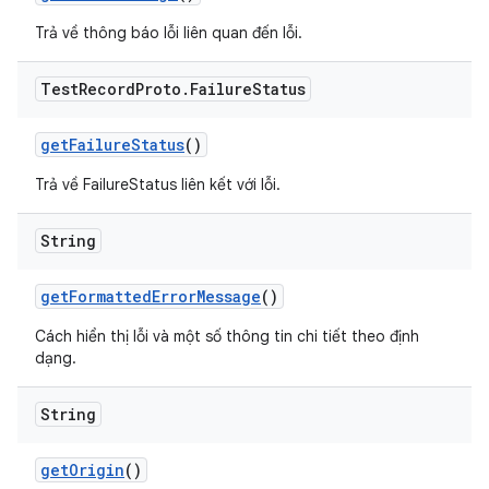
Trả về thông báo lỗi liên quan đến lỗi.
Test
Record
Proto
.
Failure
Status
get
Failure
Status
()
Trả về FailureStatus liên kết với lỗi.
String
get
Formatted
Error
Message
()
Cách hiển thị lỗi và một số thông tin chi tiết theo định
dạng.
String
get
Origin
()