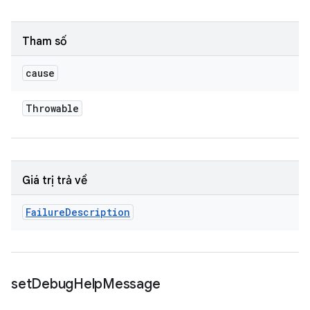
Tham số
cause
Throwable
Giá trị trả về
Failure
Description
set
Debug
Help
Message