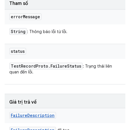
Tham số
error
Message
String
: Thông báo lỗi từ lỗi.
status
Test
Record
Proto
.
Failure
Status
: Trạng thái liên
quan đến lỗi.
Giá trị trả về
Failure
Description