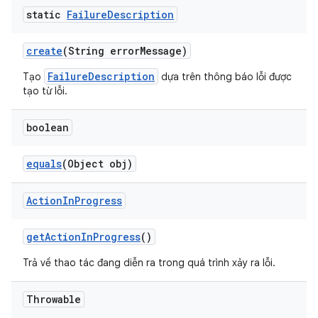
static
Failure
Description
create
(String error
Message)
FailureDescription
Tạo
dựa trên thông báo lỗi được
tạo từ lỗi.
boolean
equals
(Object obj)
Action
In
Progress
get
Action
In
Progress
()
Trả về thao tác đang diễn ra trong quá trình xảy ra lỗi.
Throwable