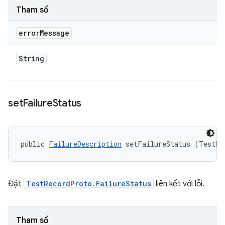
Tham số
error
Message
String
set
Failure
Status
public 
FailureDescription
 setFailureStatus (TestRe
Đặt
TestRecordProto.FailureStatus
liên kết với lỗi.
Tham số