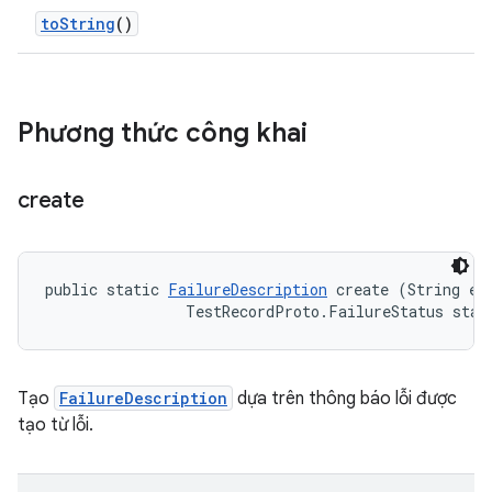
to
String
()
Phương thức công khai
create
public static 
FailureDescription
 create (String err
                TestRecordProto.FailureStatus stat
Tạo
FailureDescription
dựa trên thông báo lỗi được
tạo từ lỗi.