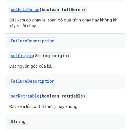
set
Full
Rerun
(boolean full
Rerun)
Đặt xem có chạy lại toàn bộ quá trình chạy hay không khi
xảy ra lỗi chạy.
Failure
Description
set
Origin
(String origin)
Đặt nguồn gốc của lỗi.
Failure
Description
set
Retriable
(boolean retriable)
Đặt xem lỗi có thể thử lại hay không.
String