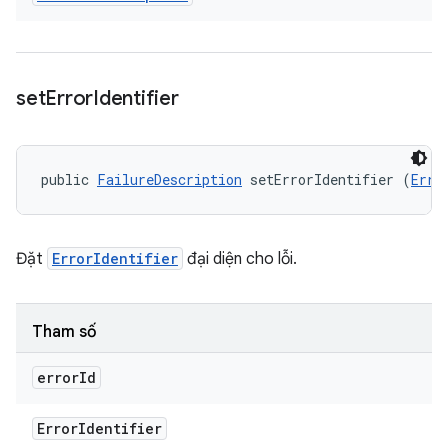
set
Error
Identifier
public 
FailureDescription
 setErrorIdentifier (
Erro
Đặt
ErrorIdentifier
đại diện cho lỗi.
Tham số
error
Id
Error
Identifier