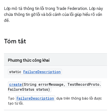
Lớp mô tả thông tin lỗi trong Trade Federation. Lớp này
chứa thông tin gỡ lỗi và bối cảnh của lỗi giúp hiểu rõ vấn
đề.
Tóm tắt
Phương thức công khai
static
Failure
Description
create
(String error
Message
,
Test
Record
Proto
.
Failure
Status status)
FailureDescription
Tạo
dựa trên thông báo lỗi được
tạo từ lỗi.