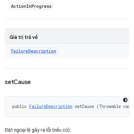
Action
In
Progress
Giá trị trả về
Failure
Description
set
Cause
public 
FailureDescription
 setCause (Throwable caus
Đặt ngoại lệ gây ra lỗi (nếu có).