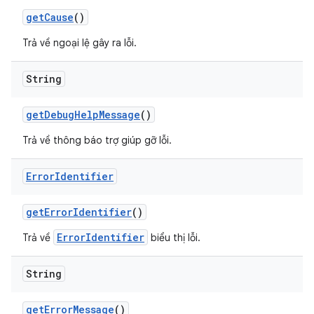
get
Cause
()
Trả về ngoại lệ gây ra lỗi.
String
get
Debug
Help
Message
()
Trả về thông báo trợ giúp gỡ lỗi.
Error
Identifier
get
Error
Identifier
()
ErrorIdentifier
Trả về
biểu thị lỗi.
String
get
Error
Message
()