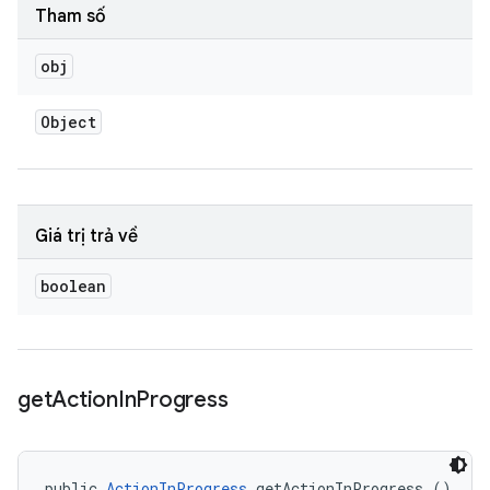
Tham số
obj
Object
Giá trị trả về
boolean
get
Action
In
Progress
public 
ActionInProgress
 getActionInProgress ()