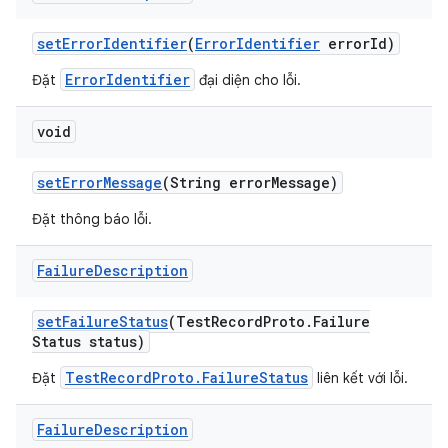
set
Error
Identifier
(
Error
Identifier
error
Id)
ErrorIdentifier
Đặt
đại diện cho lỗi.
void
set
Error
Message
(String error
Message)
Đặt thông báo lỗi.
Failure
Description
set
Failure
Status
(Test
Record
Proto
.
Failure
Status status)
TestRecordProto.FailureStatus
Đặt
liên kết với lỗi.
Failure
Description