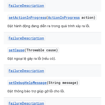
Failure
Description
set
Action
In
Progress
(
Action
In
Progress
action)
Đặt hành động đang diễn ra trong quá trình xảy ra lỗi.
Failure
Description
set
Cause
(Throwable cause)
Đặt ngoại lệ gây ra lỗi (nếu có).
Failure
Description
set
Debug
Help
Message
(String message)
Đặt thông báo trợ giúp gỡ lỗi cho lỗi.
Failure
Description