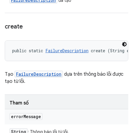
Failure
Description
đã tạo
create
public static 
FailureDescription
 create (String er
Tạo
FailureDescription
dựa trên thông báo lỗi được
tạo từ lỗi.
Tham số
error
Message
String
: Thông báo lỗi từ lỗi.