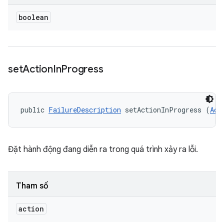
boolean
set
Action
In
Progress
public 
FailureDescription
 setActionInProgress (
Act
Đặt hành động đang diễn ra trong quá trình xảy ra lỗi.
Tham số
action