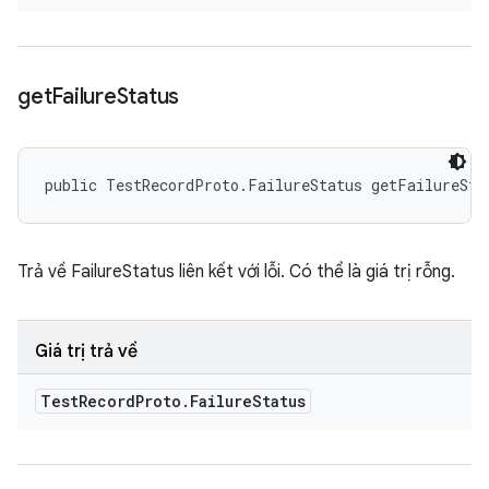
get
Failure
Status
public TestRecordProto.FailureStatus getFailureSta
Trả về FailureStatus liên kết với lỗi. Có thể là giá trị rỗng.
Giá trị trả về
Test
Record
Proto
.
Failure
Status