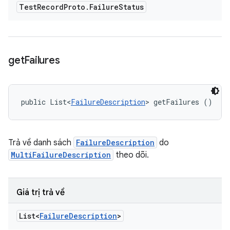
Test
Record
Proto
.
Failure
Status
get
Failures
public List<
FailureDescription
> getFailures ()
Trả về danh sách
FailureDescription
do
MultiFailureDescription
theo dõi.
Giá trị trả về
List<
Failure
Description
>