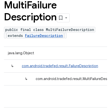
Multi
Failure
Description
public final class MultiFailureDescription
extends
FailureDescription
java.lang.Object
↳
com.android.tradefed.result.FailureDescription
↳
com.android.tradefed.result.MultiFailureDescr