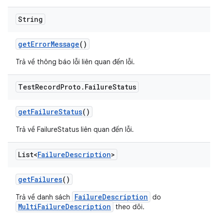
String
get
Error
Message
()
Trả về thông báo lỗi liên quan đến lỗi.
Test
Record
Proto
.
Failure
Status
get
Failure
Status
()
Trả về FailureStatus liên quan đến lỗi.
List<
Failure
Description
>
get
Failures
()
FailureDescription
Trả về danh sách
do
MultiFailureDescription
theo dõi.