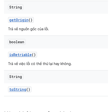
String
get
Origin
()
Trả về nguồn gốc của lỗi.
boolean
is
Retriable
()
Trả về việc lỗi có thể thử lại hay không.
String
to
String
()