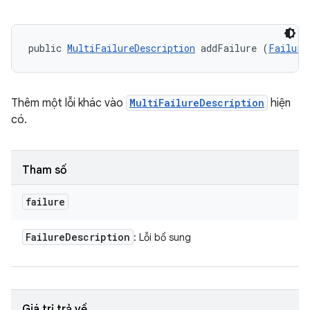
public 
MultiFailureDescription
 addFailure (
Failure
Thêm một lỗi khác vào
MultiFailureDescription
hiện
có.
Tham số
failure
Failure
Description
: Lỗi bổ sung
Giá trị trả về