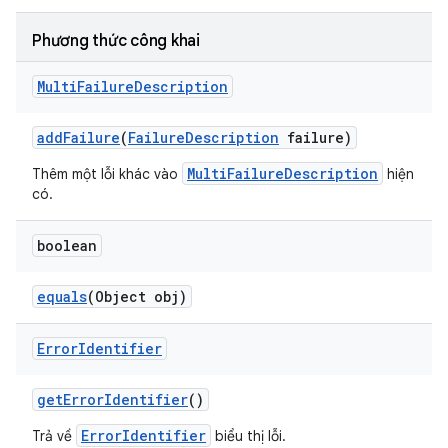
Phương thức công khai
Multi
Failure
Description
add
Failure
(
Failure
Description
failure)
MultiFailureDescription
Thêm một lỗi khác vào
hiện
có.
boolean
equals
(Object obj)
Error
Identifier
get
Error
Identifier
()
ErrorIdentifier
Trả về
biểu thị lỗi.