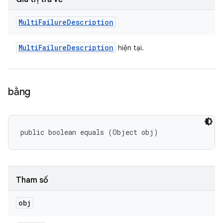
Multi
Failure
Description
Multi
Failure
Description
hiện tại.
bằng
public boolean equals (Object obj)
Tham số
obj