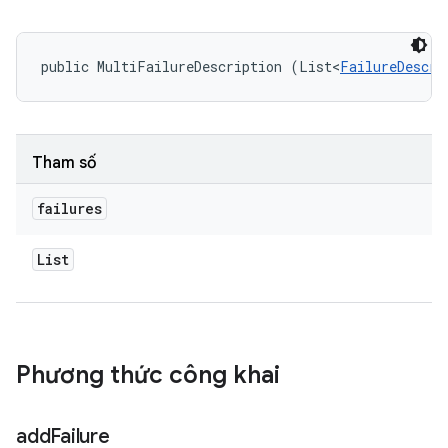
public MultiFailureDescription (List<
FailureDescri
Tham số
failures
List
Phương thức công khai
add
Failure