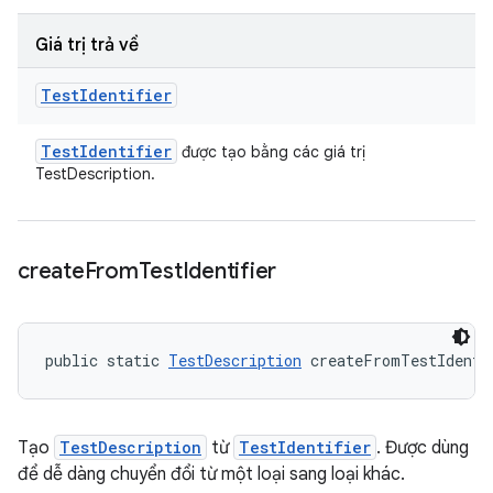
Giá trị trả về
Test
Identifier
Test
Identifier
được tạo bằng các giá trị
TestDescription.
create
From
Test
Identifier
public static 
TestDescription
 createFromTestIdenti
Tạo
TestDescription
từ
TestIdentifier
. Được dùng
để dễ dàng chuyển đổi từ một loại sang loại khác.