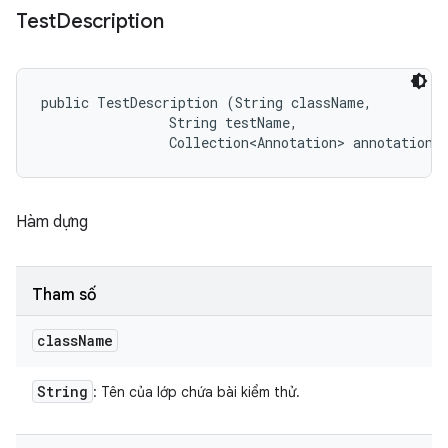
Test
Description
public TestDescription (String className, 

                String testName, 

                Collection<Annotation> annotations
Hàm dựng
Tham số
class
Name
String
: Tên của lớp chứa bài kiểm thử.