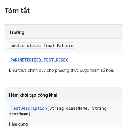
Tóm tắt
Trường
public static final Pattern
PARAMETERIZED
_
TEST
_
REGEX
Biểu thức chính quy cho phương thức được tham số hoá.
Hàm khởi tạo công khai
Test
Description
(String class
Name
,
String
test
Name)
Hàm dựng