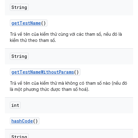
String
get
Test
Name
()
Trả về tên của kiểm thử cùng với các tham số, nếu đó là
kiểm thử theo tham số.
String
get
Test
Name
Without
Params
()
Trả về tên của kiểm thử mà không có tham số nào (nếu đó
là một phương thức được tham số hoá).
int
hash
Code
()
String