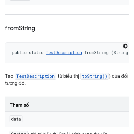
from
String
public static 
TestDescription
 fromString (String d
Tạo
TestDescription
từ biểu thị
toString()
} của đối
tượng đó.
Tham số
data