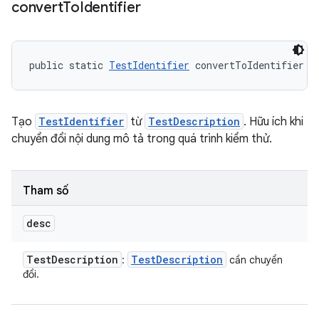
convert
To
Identifier
public static 
TestIdentifier
 convertToIdentifier (
Tạo
TestIdentifier
từ
TestDescription
. Hữu ích khi
chuyển đổi nội dung mô tả trong quá trình kiểm thử.
Tham số
desc
Test
Description
Test
Description
:
cần chuyển
đổi.