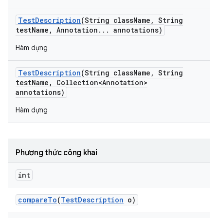
Test
Description
(String class
Name
,
String
test
Name
,
Annotation
.
.
.
annotations)
Hàm dựng
Test
Description
(String class
Name
,
String
test
Name
,
Collection<Annotation>
annotations)
Hàm dựng
Phương thức công khai
int
compare
To
(
Test
Description
o)