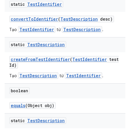
static
Test
Identifier
convert
To
Identifier
(
Test
Description
desc)
TestIdentifier
TestDescription
Tạo
từ
.
static
Test
Description
create
From
Test
Identifier
(
Test
Identifier
test
Id)
TestDescription
TestIdentifier
Tạo
từ
.
boolean
equals
(Object obj)
static
Test
Description