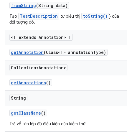
from
String
(String data)
TestDescription
toString()
Tạo
từ biểu thị
} của
đối tượng đó.
<T extends Annotation> T
get
Annotation
(Class<T> annotation
Type)
Collection<Annotation>
get
Annotations
()
String
get
Class
Name
()
Trả về tên lớp đủ điều kiện của kiểm thử.