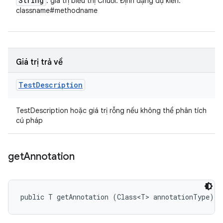
String
: giá trị biểu thị Chuỗi. Định dạng dự kiến:
classname#methodname
Giá trị trả về
Test
Description
TestDescription hoặc giá trị rỗng nếu không thể phân tích
cú pháp
get
Annotation
public T getAnnotation (Class<T> annotationType)