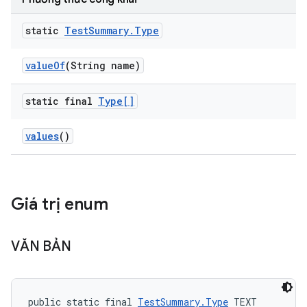
static
Test
Summary
.
Type
value
Of
(String name)
static final
Type[]
values
()
Giá trị enum
VĂN BẢN
public static final 
TestSummary.Type
 TEXT