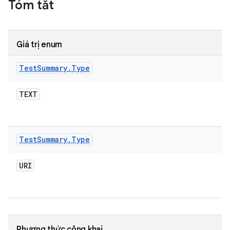
Tóm tắt
Giá trị enum
Test
Summary
.
Type
TEXT
Test
Summary
.
Type
URI
Phương thức công khai