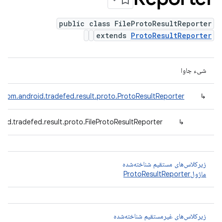
public class FileProtoResultReporter
extends
ProtoResultReporter
شیء جاوا
com.android.tradefed.result.proto.ProtoResultReporter
↳
oid.tradefed.result.proto.FileProtoResultReporter
↳
زیرکلاس‌های مستقیم شناخته‌شده
ماژولProtoResultReporter
زیرکلاس‌های غیرمستقیم شناخته‌شده