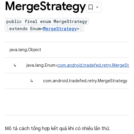
Merge
Strategy
public final enum MergeStrategy
extends Enum<
MergeStrategy
>
java.lang.Object
↳
java.lang.Enum<
com.android.tradefed.retry.MergeStra
↳
com.android.tradefed.retry.MergeStrategy
Mô tả cách tổng hợp kết quả khi có nhiều lần thử.