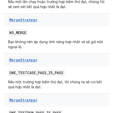
Nếu một lần chạy hoặc trường hợp kiểm thử đạt, chúng tôi
sẽ xem xét kết quả hợp nhất là đạt.
Merge
Strategy
NO
_
MERGE
Bạn không nên áp dụng tính năng hợp nhất và sẽ gửi một
ngoại lệ.
Merge
Strategy
ONE
_
TESTCASE
_
PASS
_
IS
_
PASS
Nếu một trường hợp kiểm thử đạt, thì chúng ta sẽ coi kết
quả hợp nhất là đạt.
Merge
Strategy
ONE
_
TESTRUN
_
PASS
_
IS
_
PASS