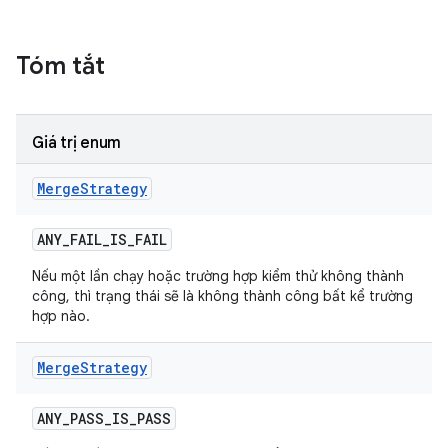
Tóm tắt
Giá trị enum
Merge
Strategy
ANY
_
FAIL
_
IS
_
FAIL
Nếu một lần chạy hoặc trường hợp kiểm thử không thành
công, thì trạng thái sẽ là không thành công bất kể trường
hợp nào.
Merge
Strategy
ANY
_
PASS
_
IS
_
PASS