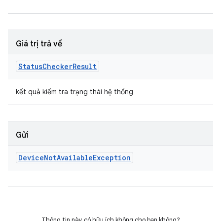
Giá trị trả về
Status
Checker
Result
kết quả kiểm tra trạng thái hệ thống
Gửi
Device
Not
Available
Exception
Thông tin này có hữu ích không cho bạn không?