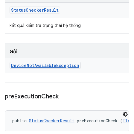
Status
Checker
Result
kết quả kiểm tra trạng thái hệ thống
Gửi
Device
Not
Available
Exception
pre
Execution
Check
public 
StatusCheckerResult
 preExecutionCheck (
ITes