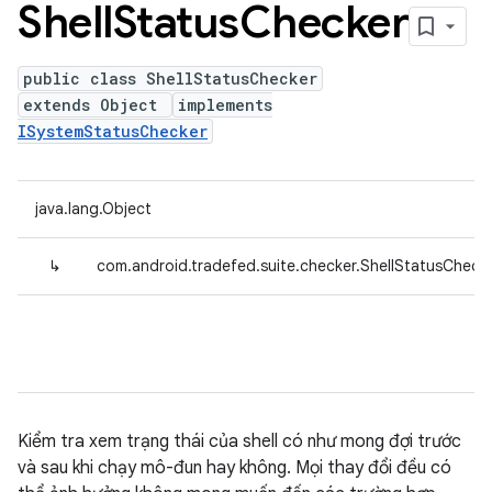
Shell
Status
Checker
public class ShellStatusChecker
extends Object
implements
ISystemStatusChecker
java.lang.Object
↳
com.android.tradefed.suite.checker.ShellStatusCheck
Kiểm tra xem trạng thái của shell có như mong đợi trước
và sau khi chạy mô-đun hay không. Mọi thay đổi đều có