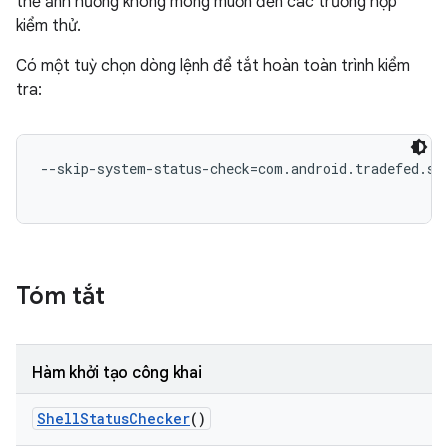
thể ảnh hưởng không mong muốn đến các trường hợp
kiểm thử.
Có một tuỳ chọn dòng lệnh để tắt hoàn toàn trình kiểm
tra:
--skip-system-status-check=com.android.tradefed.sui
Tóm tắt
Hàm khởi tạo công khai
Shell
Status
Checker
()