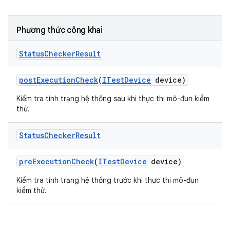
Phương thức công khai
Status
Checker
Result
post
Execution
Check
(
ITest
Device
device)
Kiểm tra tình trạng hệ thống sau khi thực thi mô-đun kiểm
thử.
Status
Checker
Result
pre
Execution
Check
(
ITest
Device
device)
Kiểm tra tình trạng hệ thống trước khi thực thi mô-đun
kiểm thử.