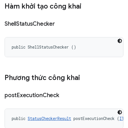
Hàm khởi tạo công khai
Shell
Status
Checker
public ShellStatusChecker ()
Phương thức công khai
post
Execution
Check
public 
StatusCheckerResult
 postExecutionCheck (
ITe