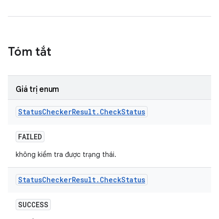
Tóm tắt
Giá trị enum
Status
Checker
Result
.
Check
Status
FAILED
không kiểm tra được trạng thái.
Status
Checker
Result
.
Check
Status
SUCCESS