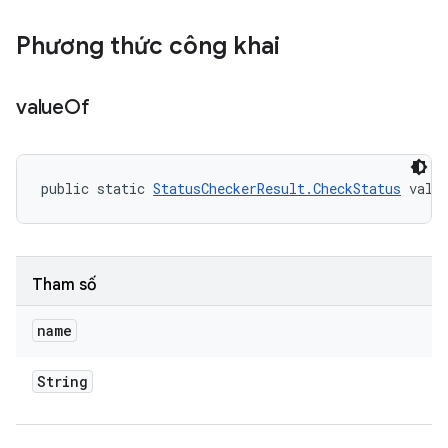
Phương thức công khai
value
Of
public static 
StatusCheckerResult.CheckStatus
 valu
Tham số
name
String