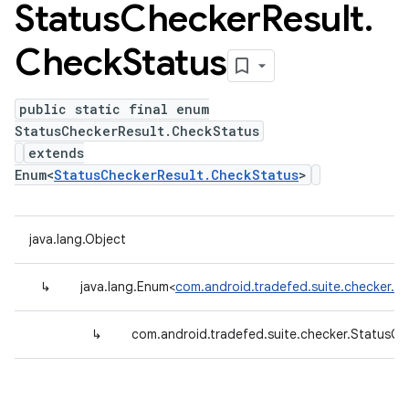
Status
Checker
Result
.
Check
Status
public static final enum
StatusCheckerResult.CheckStatus
extends
Enum<
StatusCheckerResult.CheckStatus
>
java.lang.Object
↳
java.lang.Enum<
com.android.tradefed.suite.checker.S
↳
com.android.tradefed.suite.checker.StatusCh