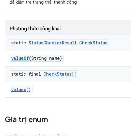
đã kiểm tra trạng thái thành công
Phương thức công khai
static
Status
Checker
Result
.
Check
Status
value
Of
(String name)
static final
Check
Status[]
values
()
Giá trị enum