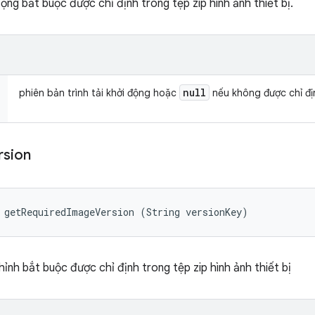
động bắt buộc được chỉ định trong tệp zip hình ảnh thiết bị.
null
phiên bản trình tải khởi động hoặc
nếu không được chỉ đị
rsion
 getRequiredImageVersion (String versionKey)
hỉnh bắt buộc được chỉ định trong tệp zip hình ảnh thiết bị