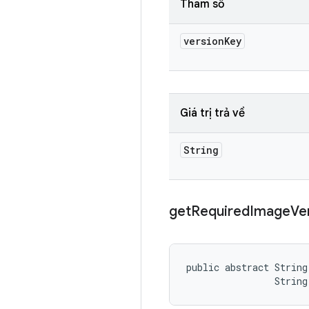
Tham số
version
Key
Giá trị trả về
String
get
Required
Image
Ve
public abstract String
                String