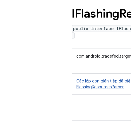
IFlashing
R
public interface IFlas
com.android.tradefed.targe
Các lớp con gián tiếp đã biế
FlashingResourcesParser