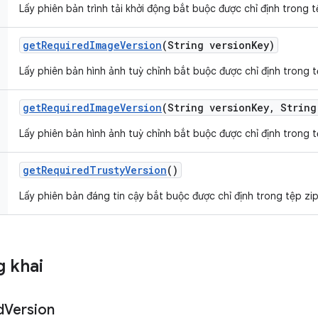
Lấy phiên bản trình tải khởi động bắt buộc được chỉ định trong tệ
get
Required
Image
Version
(String version
Key)
Lấy phiên bản hình ảnh tuỳ chỉnh bắt buộc được chỉ định trong tệ
get
Required
Image
Version
(String version
Key
,
String
Lấy phiên bản hình ảnh tuỳ chỉnh bắt buộc được chỉ định trong tệ
get
Required
Trusty
Version
()
Lấy phiên bản đáng tin cậy bắt buộc được chỉ định trong tệp zip 
 khai
d
Version