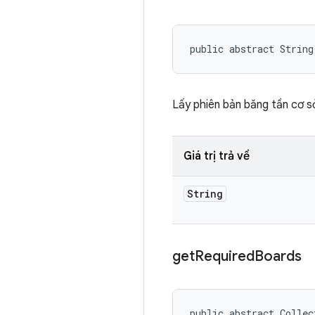
public abstract String
Lấy phiên bản băng tần cơ sở
Giá trị trả về
String
get
Required
Boards
public abstract Collec