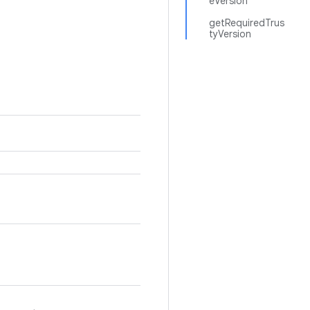
eVersion
getRequiredTrus
tyVersion