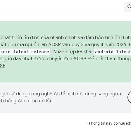
phát triển ổn định của nhánh chính và đảm bảo tính ổn địn
ẽ xuất bản mã nguồn lên AOSP vào quý 2 và quý 4 năm 2026.
droid-latest-release
. Nhánh tệp kê khai
android-lates
h gần đây nhất được chuyển đến AOSP. Để biết thêm thông t
OSP
.
gle sử dụng công nghệ AI để dịch nội dung sang ngôn
h bằng AI có thể có lỗi.
Thông tin này có hữu íc