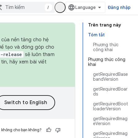
/
Đăng nhập
Trên trang này
Tóm tắt
h của nền tảng cho hệ
Phương thức
 Để tạo và đóng góp cho
công khai
t-release
sẽ luôn tham
Phương thức công
in, hãy xem bài viết
khai
getRequiredBase
bandVersion
getRequiredBoar
ds
getRequiredBoot
loaderVersion
getRequiredImag
eVersion
h không cho bạn không?
getRequiredImag