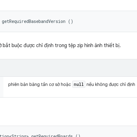
 getRequiredBasebandVersion ()
 bắt buộc được chỉ định trong tệp zip hình ảnh thiết bị.
null
phiên bản băng tần cơ sở hoặc
nếu không được chỉ định
tion<String> getRequiredBoards ()