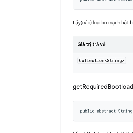
Lấy(các) loại bo mạch bắt bu
Giá trị trả về
Collection<String>
get
Required
Bootload
public abstract String