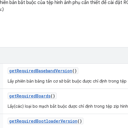
iên bản bắt buộc của tệp hình ảnh phụ cần thiết để cài đặt ROM 
.)
get
Required
Baseband
Version
()
Lấy phiên bản băng tần cơ sở bắt buộc được chỉ định trong tệp z
get
Required
Boards
()
Lấy(các) loại bo mạch bắt buộc được chỉ định trong tệp zip hình 
get
Required
Bootloader
Version
()