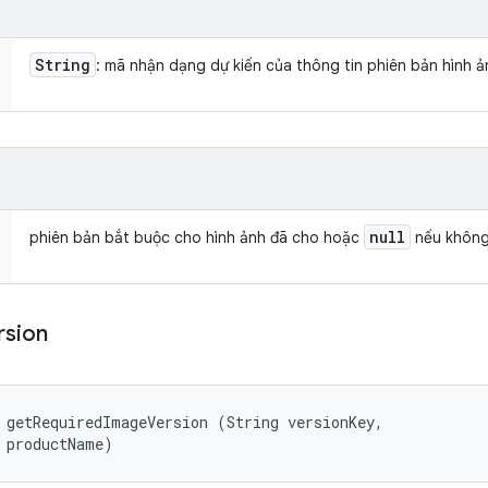
String
: mã nhận dạng dự kiến của thông tin phiên bản hình ả
null
phiên bản bắt buộc cho hình ảnh đã cho hoặc
nếu không 
rsion
 getRequiredImageVersion (String versionKey, 

 productName)