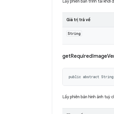
Lấy phiên bản trình tải khởi 
Giá trị trả về
String
get
Required
Image
Ve
public abstract String
Lấy phiên bản hình ảnh tuỳ c