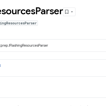
esources
Parser
hingResourcesParser
tprep.IFlashingResourcesParser
t