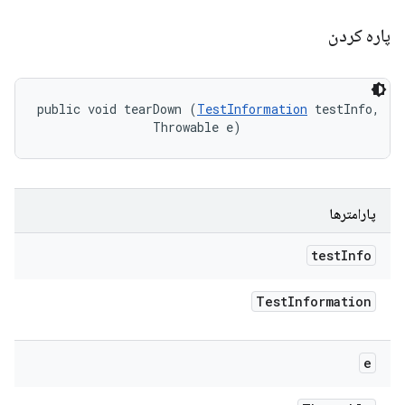
پاره کردن
public void tearDown (
TestInformation
 testInfo, 

                Throwable e)
پارامترها
test
Info
Test
Information
e