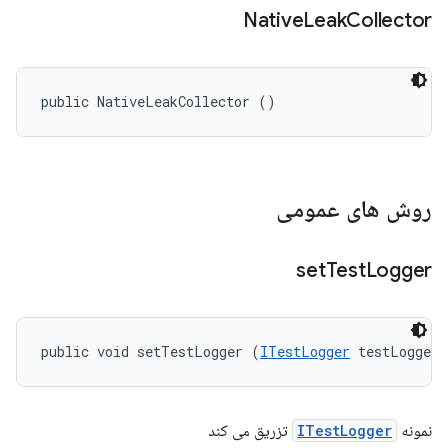
Native
Leak
Collector
public NativeLeakCollector ()
روش های عمومی
set
Test
Logger
public void setTestLogger (
ITestLogger
 testLogger)
نمونه
ITestLogger
تزریق می کند