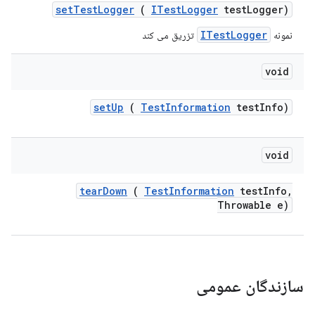
set
Test
Logger
(
ITest
Logger
test
Logger)
ITestLogger
نمونه
تزریق می کند
void
set
Up
(
Test
Information
test
Info)
void
tear
Down
(
Test
Information
test
Info
,
Throwable e)
سازندگان عمومی