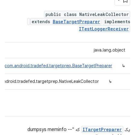
public class NativeLeakCollector
extends
BaseTargetPreparer
implements
ITestLoggerReceiver
java.lang.object
com.android.tradefed.targetprep.BaseTargetPreparer
↳
android.tradefed.targetprep.NativeLeakCollector
↳
یک
ITargetPreparer
که "dumpsys meminfo --