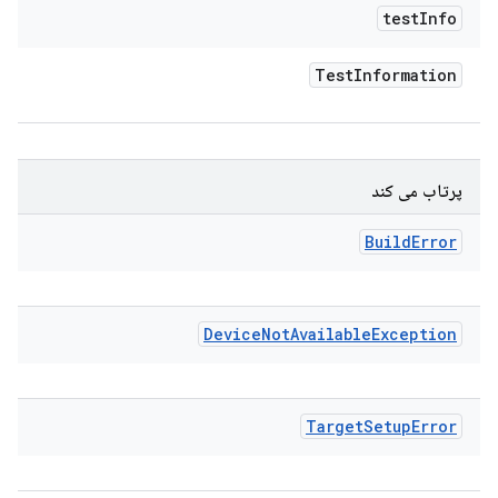
test
Info
Test
Information
پرتاب می کند
Build
Error
Device
Not
Available
Exception
Target
Setup
Error