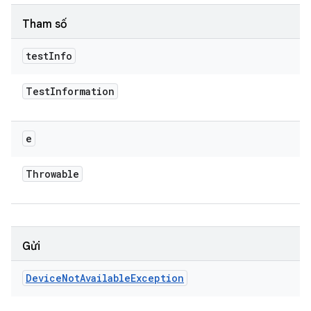
Tham số
test
Info
Test
Information
e
Throwable
Gửi
Device
Not
Available
Exception