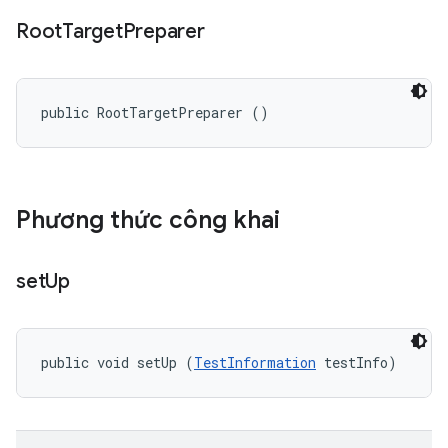
Root
Target
Preparer
public RootTargetPreparer ()
Phương thức công khai
set
Up
public void setUp (
TestInformation
 testInfo)