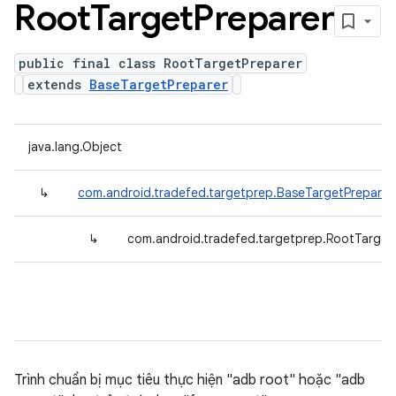
Root
Target
Preparer
public final class RootTargetPreparer
extends
BaseTargetPreparer
java.lang.Object
↳
com.android.tradefed.targetprep.BaseTargetPreparer
↳
com.android.tradefed.targetprep.RootTarget
Trình chuẩn bị mục tiêu thực hiện "adb root" hoặc "adb