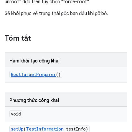
unroot" dựa trên tuỳ chọn "force-root".
Sẽ khôi phục về trạng thái gốc ban đầu khi gỡ bỏ.
Tóm tắt
Hàm khởi tạo công khai
Root
Target
Preparer
()
Phương thức công khai
void
set
Up
(
Test
Information
test
Info)