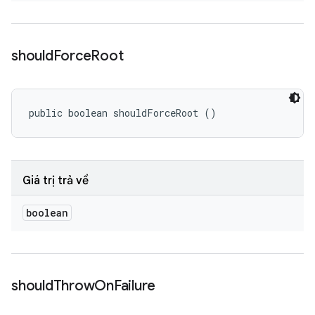
should
Force
Root
public boolean shouldForceRoot ()
Giá trị trả về
boolean
should
Throw
On
Failure