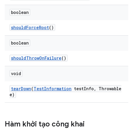
boolean
should
Force
Root
()
boolean
should
Throw
On
Failure
()
void
tear
Down
(
Test
Information
test
Info
,
Throwable
e)
Hàm khởi tạo công khai