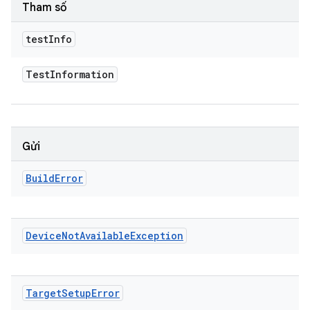
Tham số
test
Info
Test
Information
Gửi
Build
Error
Device
Not
Available
Exception
Target
Setup
Error