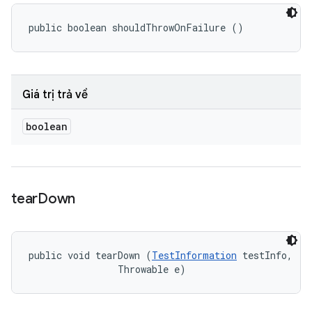
public boolean shouldThrowOnFailure ()
Giá trị trả về
boolean
tear
Down
public void tearDown (
TestInformation
 testInfo, 

                Throwable e)