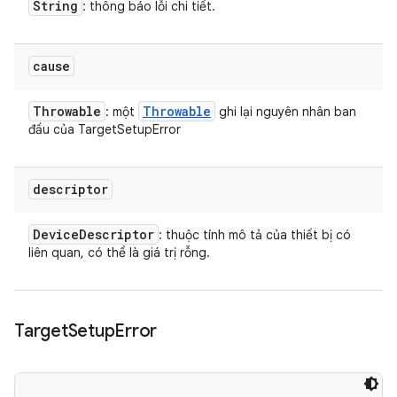
String
: thông báo lỗi chi tiết.
cause
Throwable
Throwable
: một
ghi lại nguyên nhân ban
đầu của TargetSetupError
descriptor
Device
Descriptor
: thuộc tính mô tả của thiết bị có
liên quan, có thể là giá trị rỗng.
Target
Setup
Error