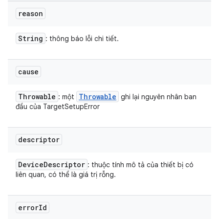
reason
String
: thông báo lỗi chi tiết.
cause
Throwable
Throwable
: một
ghi lại nguyên nhân ban
đầu của TargetSetupError
descriptor
Device
Descriptor
: thuộc tính mô tả của thiết bị có
liên quan, có thể là giá trị rỗng.
error
Id