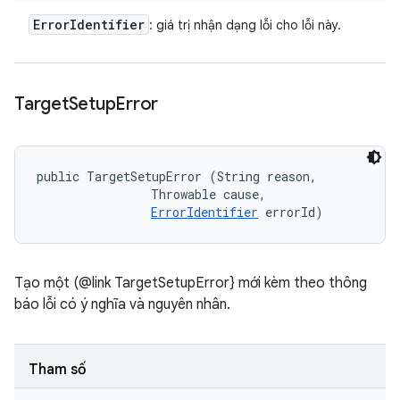
Error
Identifier
: giá trị nhận dạng lỗi cho lỗi này.
Target
Setup
Error
public TargetSetupError (String reason, 

                Throwable cause, 

ErrorIdentifier
 errorId)
Tạo một (@link TargetSetupError} mới kèm theo thông
báo lỗi có ý nghĩa và nguyên nhân.
Tham số