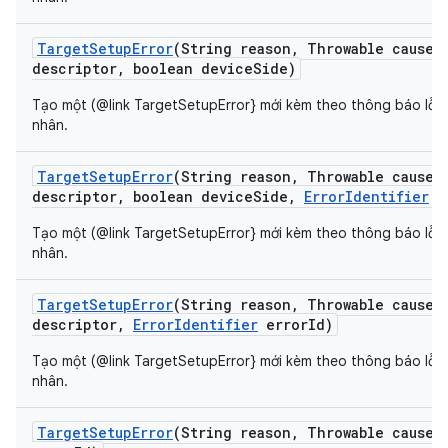
Target
Setup
Error
(String reason
,
Throwable cause
,
descriptor
,
boolean device
Side)
Tạo một (@link TargetSetupError} mới kèm theo thông báo lỗi 
nhân.
Target
Setup
Error
(String reason
,
Throwable cause
,
descriptor
,
boolean device
Side
,
Error
Identifier
e
Tạo một (@link TargetSetupError} mới kèm theo thông báo lỗi 
nhân.
Target
Setup
Error
(String reason
,
Throwable cause
,
descriptor
,
Error
Identifier
error
Id)
Tạo một (@link TargetSetupError} mới kèm theo thông báo lỗi 
nhân.
Target
Setup
Error
(String reason
,
Throwable cause
,