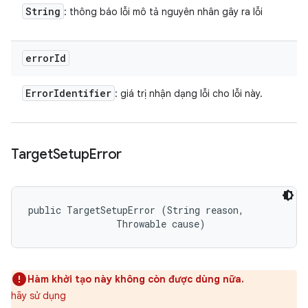
String
: thông báo lỗi mô tả nguyên nhân gây ra lỗi
error
Id
Error
Identifier
: giá trị nhận dạng lỗi cho lỗi này.
Target
Setup
Error
public TargetSetupError (String reason, 

                Throwable cause)
Hàm khởi tạo này không còn được dùng nữa.
hãy sử dụng