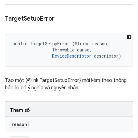
Target
Setup
Error
public TargetSetupError (String reason, 

                Throwable cause, 

DeviceDescriptor
 descriptor)
Tạo một (@link TargetSetupError} mới kèm theo thông
báo lỗi có ý nghĩa và nguyên nhân.
Tham số
reason