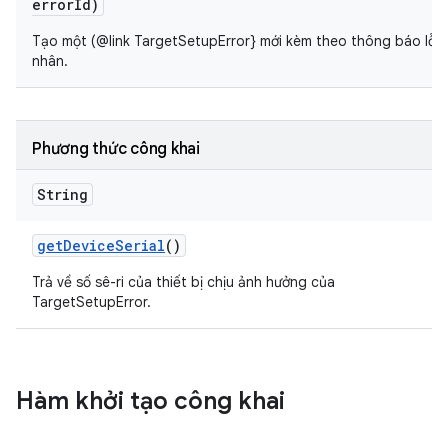
error
Id)
Tạo một (@link TargetSetupError} mới kèm theo thông báo lỗi 
nhân.
Phương thức công khai
String
get
Device
Serial
()
Trả về số sê-ri của thiết bị chịu ảnh hưởng của
TargetSetupError.
Hàm khởi tạo công khai