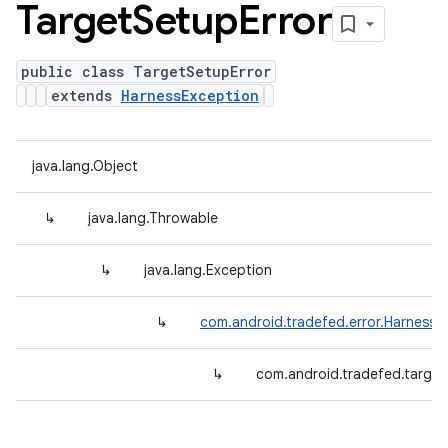
Target
Setup
Error
public class TargetSetupError
extends
HarnessException
java.lang.Object
↳
java.lang.Throwable
↳
java.lang.Exception
↳
com.android.tradefed.error.HarnessE
↳
com.android.tradefed.target