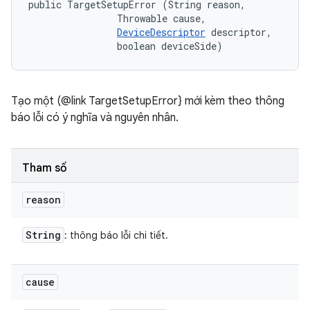
public TargetSetupError (String reason, 

                Throwable cause, 

DeviceDescriptor
 descriptor, 

                boolean deviceSide)
Tạo một (@link TargetSetupError} mới kèm theo thông
báo lỗi có ý nghĩa và nguyên nhân.
Tham số
reason
String
: thông báo lỗi chi tiết.
cause