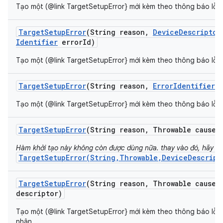
Tạo một (@link TargetSetupError} mới kèm theo thông báo lỗi c
Target
Setup
Error
(String reason
,
Device
Descriptor
Identifier
error
Id)
Tạo một (@link TargetSetupError} mới kèm theo thông báo lỗi c
Target
Setup
Error
(String reason
,
Error
Identifier
e
Tạo một (@link TargetSetupError} mới kèm theo thông báo lỗi c
Target
Setup
Error
(String reason
,
Throwable cause)
Hàm khởi tạo này không còn được dùng nữa. thay vào đó, hãy s
TargetSetupError(String,Throwable,DeviceDescript
Target
Setup
Error
(String reason
,
Throwable cause
,
descriptor)
Tạo một (@link TargetSetupError} mới kèm theo thông báo lỗi 
nhân.