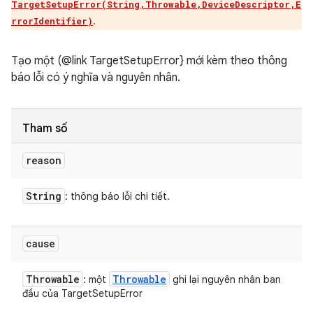
TargetSetupError(String,Throwable,DeviceDescriptor,E
.
rrorIdentifier)
Tạo một (@link TargetSetupError} mới kèm theo thông
báo lỗi có ý nghĩa và nguyên nhân.
Tham số
reason
String
: thông báo lỗi chi tiết.
cause
Throwable
Throwable
: một
ghi lại nguyên nhân ban
đầu của TargetSetupError