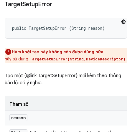
Target
Setup
Error
public TargetSetupError (String reason)
Hàm khởi tạo này không còn được dùng nữa.
hãy sử dụng
.
TargetSetupError(String,DeviceDescriptor)
Tạo một (@link TargetSetupError} mới kèm theo thông
báo lỗi có ý nghĩa.
Tham số
reason