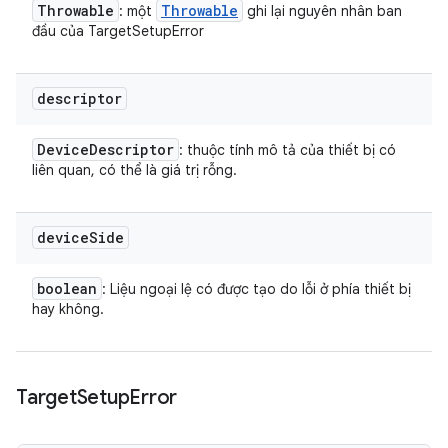
Throwable
Throwable
: một
ghi lại nguyên nhân ban
đầu của TargetSetupError
descriptor
Device
Descriptor
: thuộc tính mô tả của thiết bị có
liên quan, có thể là giá trị rỗng.
device
Side
boolean
: Liệu ngoại lệ có được tạo do lỗi ở phía thiết bị
hay không.
Target
Setup
Error