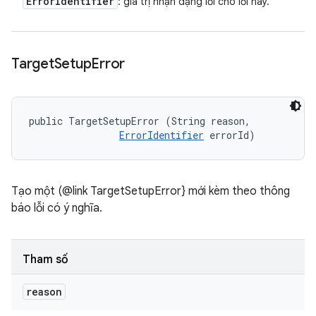
Error
Identifier
: giá trị nhận dạng lỗi cho lỗi này.
Target
Setup
Error
public TargetSetupError (String reason, 

ErrorIdentifier
 errorId)
Tạo một (@link TargetSetupError} mới kèm theo thông
báo lỗi có ý nghĩa.
Tham số
reason