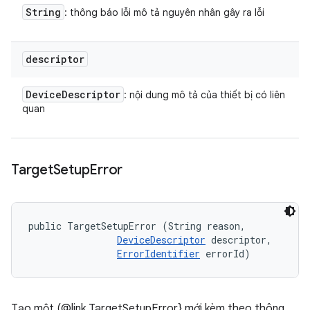
String
: thông báo lỗi mô tả nguyên nhân gây ra lỗi
descriptor
Device
Descriptor
: nội dung mô tả của thiết bị có liên
quan
Target
Setup
Error
public TargetSetupError (String reason, 

DeviceDescriptor
 descriptor, 

ErrorIdentifier
 errorId)
Tạo một (@link TargetSetupError} mới kèm theo thông