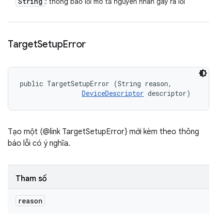
String
: thông báo lỗi mô tả nguyên nhân gây ra lỗi
Target
Setup
Error
public TargetSetupError (String reason, 

DeviceDescriptor
 descriptor)
Tạo một (@link TargetSetupError} mới kèm theo thông
báo lỗi có ý nghĩa.
Tham số
reason