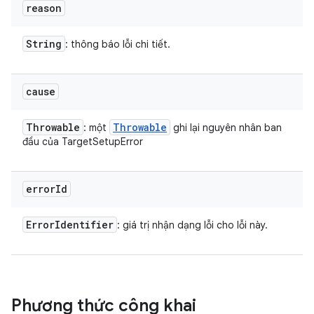
reason
String
: thông báo lỗi chi tiết.
cause
Throwable
Throwable
: một
ghi lại nguyên nhân ban
đầu của TargetSetupError
error
Id
Error
Identifier
: giá trị nhận dạng lỗi cho lỗi này.
Phương thức công khai