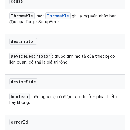
cause
Throwable
Throwable
: một
ghi lại nguyên nhân ban
đầu của TargetSetupError
descriptor
Device
Descriptor
: thuộc tính mô tả của thiết bị có
liên quan, có thể là giá trị rỗng.
device
Side
boolean
: Liệu ngoại lệ có được tạo do lỗi ở phía thiết bị
hay không.
error
Id