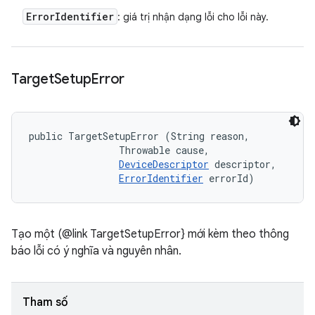
Error
Identifier
: giá trị nhận dạng lỗi cho lỗi này.
Target
Setup
Error
public TargetSetupError (String reason, 

                Throwable cause, 

DeviceDescriptor
 descriptor, 

ErrorIdentifier
 errorId)
Tạo một (@link TargetSetupError} mới kèm theo thông
báo lỗi có ý nghĩa và nguyên nhân.
Tham số