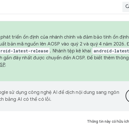
phát triển ổn định của nhánh chính và đảm bảo tính ổn địn
ẽ xuất bản mã nguồn lên AOSP vào quý 2 và quý 4 năm 2026.
droid-latest-release
. Nhánh tệp kê khai
android-lates
h gần đây nhất được chuyển đến AOSP. Để biết thêm thông t
OSP
.
gle sử dụng công nghệ AI để dịch nội dung sang ngôn
h bằng AI có thể có lỗi.
Thông tin này có hữu íc