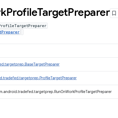
k
Profile
Target
Preparer
ProfileTargetPreparer
tPreparer
ed.targetprep.BaseTargetPreparer
d.tradefed.targetprep.ProfileTargetPreparer
m.android.tradefed.targetprep.RunOnWorkProfileTargetPreparer