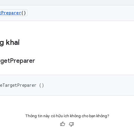
t
Preparer
()
g khai
rget
Preparer
leTargetPreparer ()
Thông tin này có hữu ích không cho bạn không?