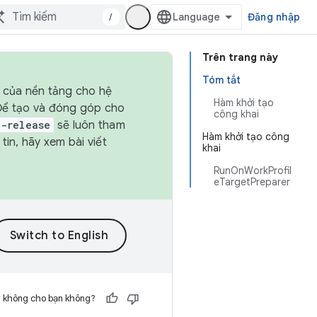
/
Đăng nhập
Trên trang này
Tóm tắt
h của nền tảng cho hệ
Hàm khởi tạo
 Để tạo và đóng góp cho
công khai
t-release
sẽ luôn tham
Hàm khởi tạo công
in, hãy xem bài viết
khai
RunOnWorkProfil
eTargetPreparer
h không cho bạn không?