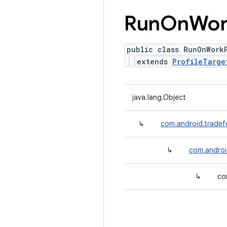
Run
On
Wor
public class RunOnWork
extends
ProfileTarge
java.lang.Object
↳
com.android.tradef
↳
com.androi
↳
co