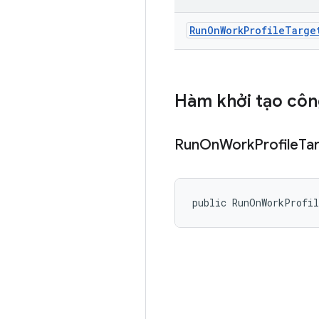
Run
On
Work
Profile
Targe
Hàm khởi tạo côn
Run
On
Work
Profile
Ta
public RunOnWorkProfi