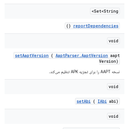
Set<String>
()
report
Dependencies
void
set
Aapt
Version
(
Aapt
Parser
.
Aapt
Version
aapt
Version)
نسخه AAPT را برای تجزیه APK تنظیم می‌کند.
void
set
Abi
(
IAbi
abi)
void