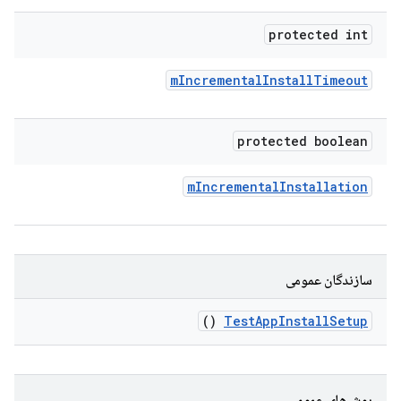
protected int
m
Incremental
Install
Timeout
protected boolean
m
Incremental
Installation
سازندگان عمومی
()
Test
App
Install
Setup
روش‌های عمومی