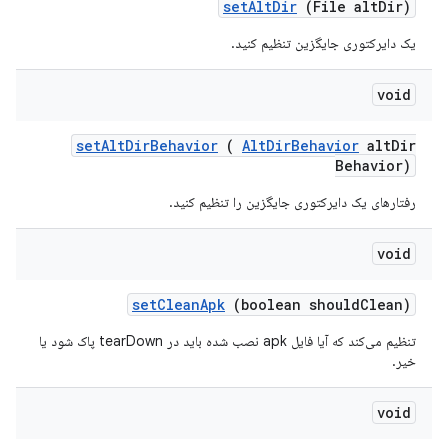
set
Alt
Dir
(File alt
Dir)
یک دایرکتوری جایگزین تنظیم کنید.
void
set
Alt
Dir
Behavior
(
Alt
Dir
Behavior
alt
Dir
Behavior)
رفتارهای یک دایرکتوری جایگزین را تنظیم کنید.
void
set
Clean
Apk
(boolean should
Clean)
تنظیم می‌کند که آیا فایل apk نصب شده باید در tearDown پاک شود یا
خیر.
void