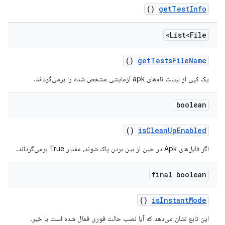
()
get
Test
Info
List<File>
()
get
Tests
File
Name
یک کپی از لیست نام‌های apk آزمایشی مشخص شده را برمی‌گرداند.
boolean
()
is
Clean
Up
Enabled
اگر فایل‌های Apk در حین از بین بردن پاک شوند، مقدار True برمی‌گرداند.
final boolean
()
is
Instant
Mode
این تابع نشان می‌دهد که آیا نصب حالت فوری فعال شده است یا خیر.