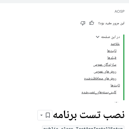
AOSP
این مرور مفید بود؟
در این صفحه
خلاصه
ثابت‌ها
فیلدها
سازندگان عمومی
روش‌های عمومی
روش‌های محافظت‌شده
ثابت‌ها
کلید_بسته‌های_نصب‌شده
نصب تست برنامه
public class TestAppInstallSetup