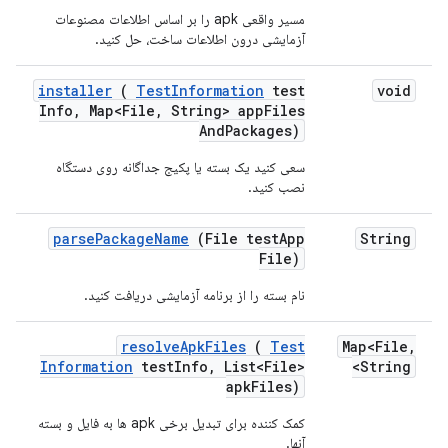
مسیر واقعی apk را بر اساس اطلاعات مصنوعات
آزمایشی درون اطلاعات ساخت، حل کنید.
installer
(
Test
Information
test
void
Info
,
Map<File
,
String> app
Files
And
Packages)
سعی کنید یک بسته یا پکیج جداگانه روی دستگاه
نصب کنید.
parse
Package
Name
(File test
App
String
File)
نام بسته را از برنامه آزمایشی دریافت کنید.
resolve
Apk
Files
(
Test
Map<File
,
Information
test
Info
,
List<File>
String>
apk
Files)
کمک کننده برای تبدیل برخی apk ها به فایل و بسته
آنها.