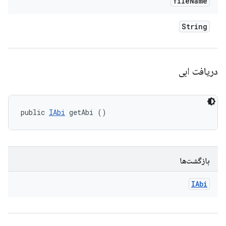
file
Name
String
دریافت ابی
public 
IAbi
 getAbi ()
بازگشت‌ها
IAbi