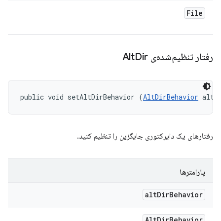
File
رفتار تنظیم‌شده‌ی Alt
Dir
public void setAltDirBehavior (
AltDirBehavior
 altD
رفتارهای یک دایرکتوری جایگزین را تنظیم کنید.
پارامترها
alt
Dir
Behavior
Alt
Dir
Behavior