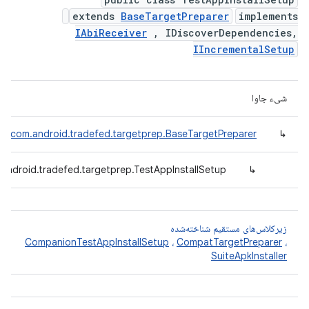
extends
BaseTargetPreparer
implements
IAbiReceiver
, IDiscoverDependencies,
IIncrementalSetup
شیء جاوا
com.android.tradefed.targetprep.BaseTargetPreparer
↳
android.tradefed.targetprep.TestAppInstallSetup
↳
زیرکلاس‌های مستقیم شناخته‌شده
CompanionTestAppInstallSetup
،
CompatTargetPreparer
،
SuiteApkInstaller