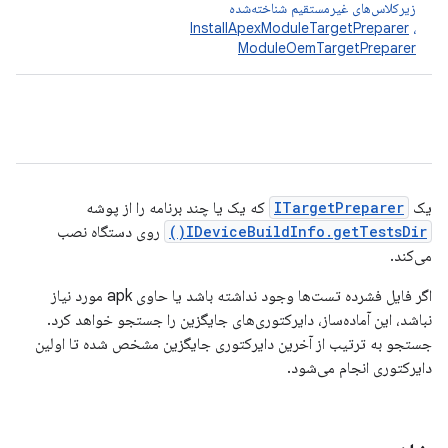
زیرکلاس‌های غیرمستقیم شناخته‌شده
InstallApexModuleTargetPreparer
،
ModuleOemTargetPreparer
یک
ITargetPreparer
که یک یا چند برنامه را از پوشه
IDeviceBuildInfo.getTestsDir()
روی دستگاه نصب
می‌کند.
اگر فایل فشرده تست‌ها وجود نداشته باشد یا حاوی apk مورد نیاز
نباشد، این آماده‌ساز، دایرکتوری‌های جایگزین را جستجو خواهد کرد.
جستجو به ترتیب از آخرین دایرکتوری جایگزین مشخص شده تا اولین
دایرکتوری انجام می‌شود.