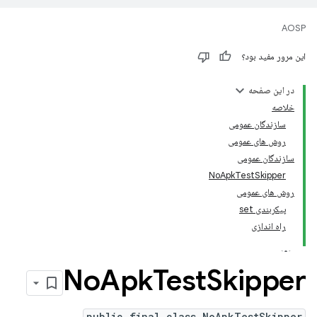
AOSP
این مرور مفید بود؟
در این صفحه
خلاصه
سازندگان عمومی
روش های عمومی
سازندگان عمومی
NoApkTestSkipper
روش های عمومی
پیکربندی set
راه اندازی
No
Apk
Test
Skipper
public final class NoApkTestSkipper