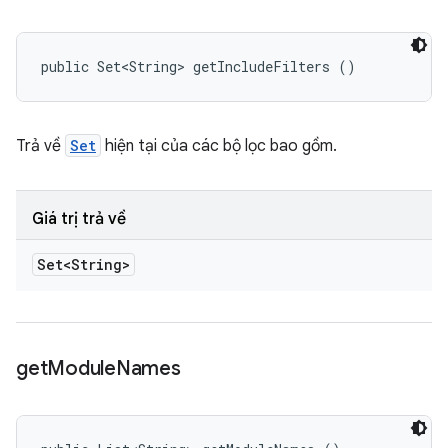
public Set<String> getIncludeFilters ()
Trả về
Set
hiện tại của các bộ lọc bao gồm.
Giá trị trả về
Set<String>
get
Module
Names