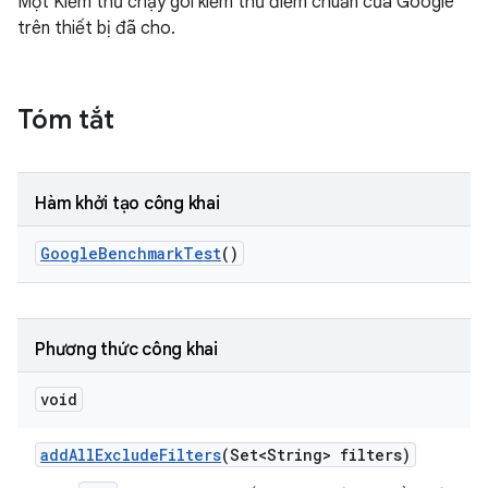
Một Kiểm thử chạy gói kiểm thử điểm chuẩn của Google
trên thiết bị đã cho.
Tóm tắt
Hàm khởi tạo công khai
Google
Benchmark
Test
()
Phương thức công khai
void
add
All
Exclude
Filters
(Set<String> filters)