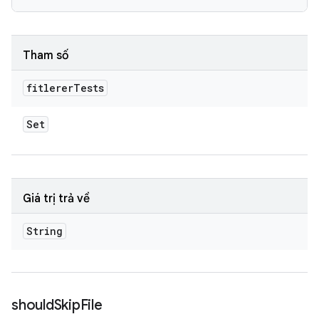
Tham số
fitlerer
Tests
Set
Giá trị trả về
String
should
Skip
File