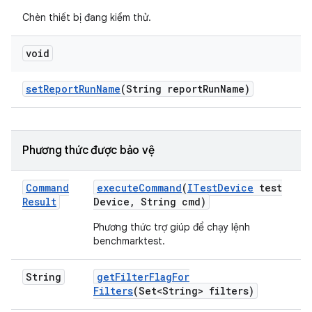
Chèn thiết bị đang kiểm thử.
void
set
Report
Run
Name
(String report
Run
Name)
Phương thức được bảo vệ
Command
execute
Command
(
ITest
Device
test
Result
Device
,
String cmd)
Phương thức trợ giúp để chạy lệnh
benchmarktest.
String
get
Filter
Flag
For
Filters
(Set<String> filters)