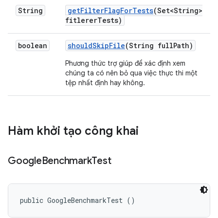
String
get
Filter
Flag
For
Tests
(Set<String>
fitlerer
Tests)
boolean
should
Skip
File
(String full
Path)
Phương thức trợ giúp để xác định xem
chúng ta có nên bỏ qua việc thực thi một
tệp nhất định hay không.
Hàm khởi tạo công khai
Google
Benchmark
Test
public GoogleBenchmarkTest ()