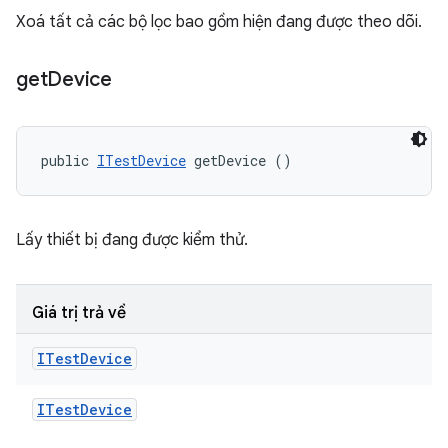
Xoá tất cả các bộ lọc bao gồm hiện đang được theo dõi.
get
Device
public 
ITestDevice
 getDevice ()
Lấy thiết bị đang được kiểm thử.
Giá trị trả về
ITest
Device
ITest
Device