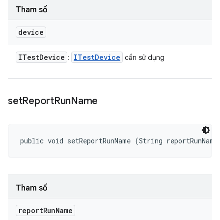
Tham số
device
ITest
Device
ITest
Device
:
cần sử dụng
set
Report
Run
Name
public void setReportRunName (String reportRunName
Tham số
report
Run
Name