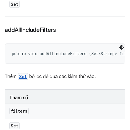
Set
add
All
Include
Filters
public void addAllIncludeFilters (Set<String> filt
Thêm
Set
bộ lọc để đưa các kiểm thử vào.
Tham số
filters
Set