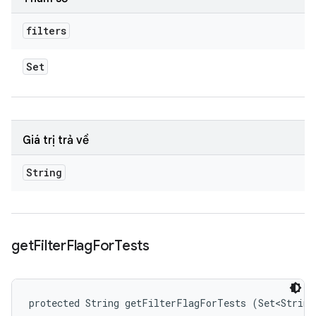
filters
Set
Giá trị trả về
String
get
Filter
Flag
For
Tests
protected String getFilterFlagForTests (Set<String