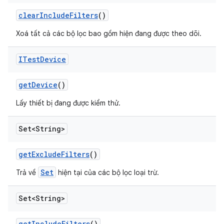
clear
Include
Filters
()
Xoá tất cả các bộ lọc bao gồm hiện đang được theo dõi.
ITest
Device
get
Device
()
Lấy thiết bị đang được kiểm thử.
Set<String>
get
Exclude
Filters
()
Set
Trả về
hiện tại của các bộ lọc loại trừ.
Set<String>
get
Include
Filters
()