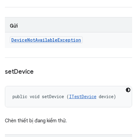
Gửi
Device
Not
Available
Exception
set
Device
public void setDevice (
ITestDevice
 device)
Chèn thiết bị đang kiểm thử.