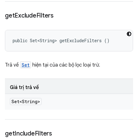
get
Exclude
Filters
public Set<String> getExcludeFilters ()
Trả về
Set
hiện tại của các bộ lọc loại trừ.
Giá trị trả về
Set<String>
get
Include
Filters