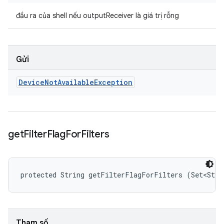
đầu ra của shell nếu outputReceiver là giá trị rỗng
Gửi
Device
Not
Available
Exception
get
Filter
Flag
For
Filters
protected String getFilterFlagForFilters (Set<Stri
Tham số