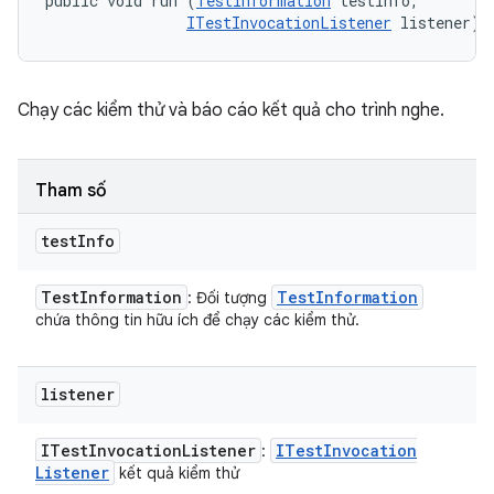
public void run (
TestInformation
 testInfo, 

ITestInvocationListener
 listener)
Chạy các kiểm thử và báo cáo kết quả cho trình nghe.
Tham số
test
Info
Test
Information
Test
Information
: Đối tượng
chứa thông tin hữu ích để chạy các kiểm thử.
listener
ITest
Invocation
Listener
ITest
Invocation
:
Listener
kết quả kiểm thử