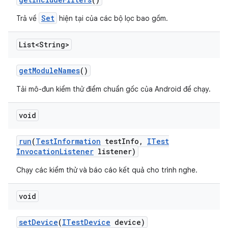
Set
Trả về
hiện tại của các bộ lọc bao gồm.
List<String>
get
Module
Names
()
Tải mô-đun kiểm thử điểm chuẩn gốc của Android để chạy.
void
run
(
Test
Information
test
Info
,
ITest
Invocation
Listener
listener)
Chạy các kiểm thử và báo cáo kết quả cho trình nghe.
void
set
Device
(
ITest
Device
device)