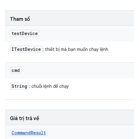
Tham số
test
Device
ITest
Device
: thiết bị mà bạn muốn chạy lệnh
cmd
String
: chuỗi lệnh để chạy
Giá trị trả về
Command
Result