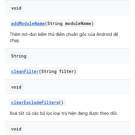
void
add
Module
Name
(String module
Name)
Thêm mô-đun kiểm thử điểm chuẩn gốc của Android để
chạy.
String
clean
Filter
(String filter)
void
clear
Exclude
Filters
()
Xoá tất cả các bộ lọc loại trừ hiện đang được theo dõi.
void