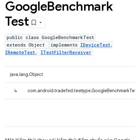
Google
Benchmark
Test
public class GoogleBenchmarkTest
extends Object
implements
IDeviceTest
,
IRemoteTest
,
ITestFilterReceiver
java.lang.Object
↳
com.android.tradefed.testtype.GoogleBenchmarkTest