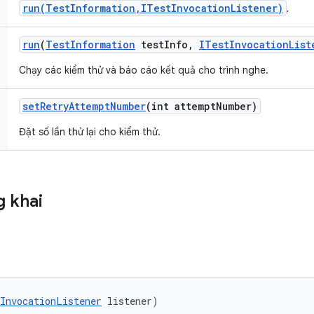
run(TestInformation,ITestInvocationListener)
.
run
(
Test
Information
test
Info
,
ITest
Invocation
List
Chạy các kiểm thử và báo cáo kết quả cho trình nghe.
set
Retry
Attempt
Number
(int attempt
Number)
Đặt số lần thử lại cho kiểm thử.
 khai
InvocationListener
 listener)