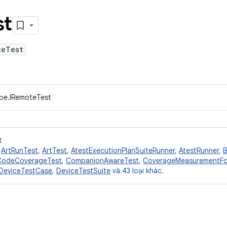
st
teTest
ype.IRemoteTest
t
,
ArtRunTest
,
ArtTest
,
AtestExecutionPlanSuiteRunner
,
AtestRunner
,
B
CodeCoverageTest
,
CompanionAwareTest
,
CoverageMeasurementFo
DeviceTestCase
,
DeviceTestSuite
và 43 loại khác.