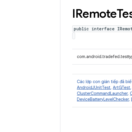
IRemote
Te
public interface IRemo
com.android.tradefed.testt
Các lớp con gián tiếp đã biế
AndroidJUnitTest
,
ArtGTest
ClusterCommandLauncher
,
DeviceBatteryLevelChecker
,