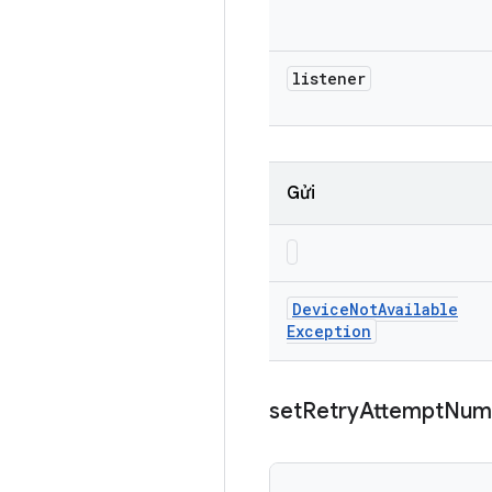
listener
Gửi
Device
Not
Available
Exception
set
Retry
Attempt
Num