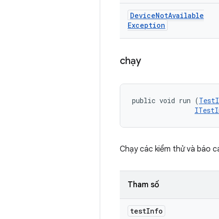
Device
Not
Available
Exception
chạy
public void run (
TestI
ITestI
Chạy các kiểm thử và báo cá
Tham số
test
Info