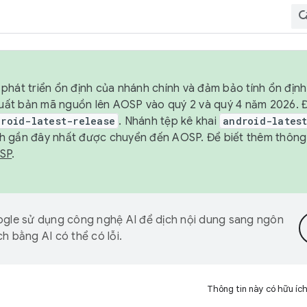
phát triển ổn định của nhánh chính và đảm bảo tính ổn địn
ẽ xuất bản mã nguồn lên AOSP vào quý 2 và quý 4 năm 2026.
droid-latest-release
. Nhánh tệp kê khai
android-lates
h gần đây nhất được chuyển đến AOSP. Để biết thêm thông t
OSP
.
gle sử dụng công nghệ AI để dịch nội dung sang ngôn
h bằng AI có thể có lỗi.
Thông tin này có hữu íc