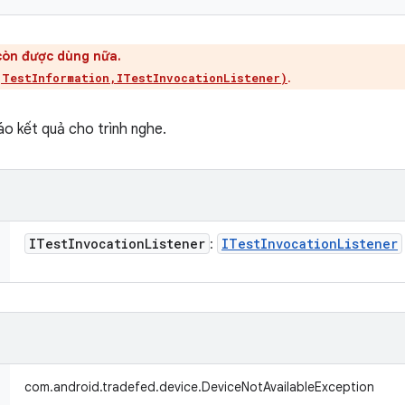
còn được dùng nữa.
.
(TestInformation,ITestInvocationListener)
o kết quả cho trình nghe.
ITest
Invocation
Listener
ITest
Invocation
Listener
:
com.android.tradefed.device.DeviceNotAvailableException