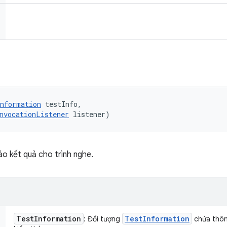
nformation
 testInfo, 

nvocationListener
 listener)
o kết quả cho trình nghe.
Test
Information
Test
Information
: Đối tượng
chứa thôn