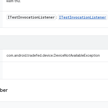
kiểm thử.
ITest
Invocation
Listener
ITest
Invocation
Listener
:
com.android.tradefed.device.DeviceNotAvailableException
ber