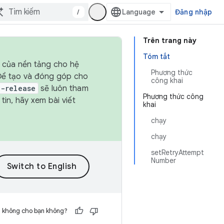
/
Đăng nhập
Trên trang này
Tóm tắt
h của nền tảng cho hệ
Phương thức
 Để tạo và đóng góp cho
công khai
t-release
sẽ luôn tham
Phương thức công
in, hãy xem bài viết
khai
chạy
chạy
setRetryAttempt
Number
h không cho bạn không?