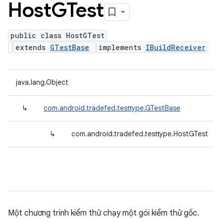
Host
GTest
public class HostGTest
extends
GTestBase
implements
IBuildReceiver
java.lang.Object
↳
com.android.tradefed.testtype.GTestBase
↳
com.android.tradefed.testtype.HostGTest
Một chương trình kiểm thử chạy một gói kiểm thử gốc.