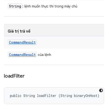
String
: lệnh muốn thực thi trong máy chủ
Giá trị trả về
Command
Result
Command
Result
của lệnh
load
Filter
public String loadFilter (String binaryOnHost)