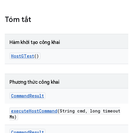
Tóm tắt
Hàm khởi tạo công khai
Host
GTest
()
Phương thức công khai
Command
Result
execute
Host
Command
(String cmd
,
long timeout
Ms)
Command
Result