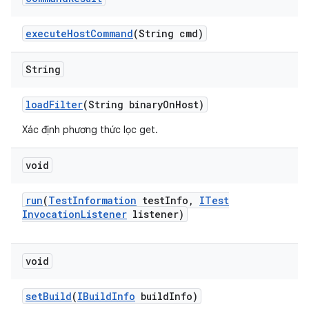
execute
Host
Command
(String cmd)
String
load
Filter
(String binary
On
Host)
Xác định phương thức lọc get.
void
run
(
Test
Information
test
Info
,
ITest
Invocation
Listener
listener)
void
set
Build
(
IBuild
Info
build
Info)