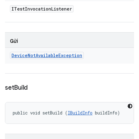
ITest
Invocation
Listener
Gửi
Device
Not
Available
Exception
set
Build
public void setBuild (
IBuildInfo
 buildInfo)