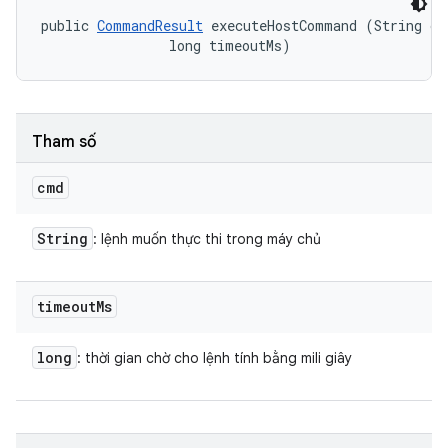
public 
CommandResult
 executeHostCommand (String cmd
                long timeoutMs)
Tham số
cmd
String
: lệnh muốn thực thi trong máy chủ
timeout
Ms
long
: thời gian chờ cho lệnh tính bằng mili giây