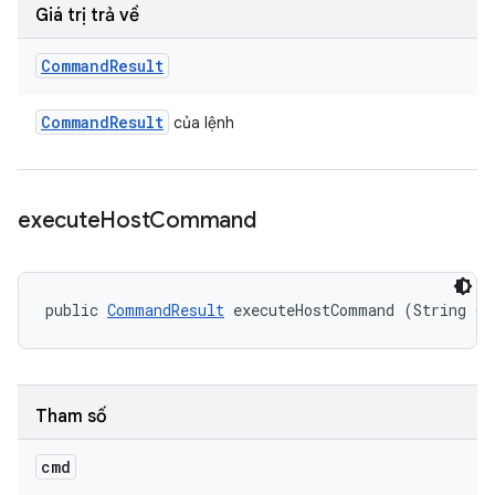
Giá trị trả về
Command
Result
Command
Result
của lệnh
execute
Host
Command
public 
CommandResult
 executeHostCommand (String cm
Tham số
cmd