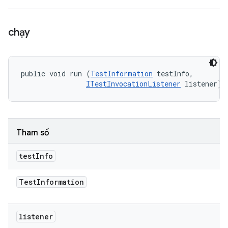
chạy
public void run (
TestInformation
 testInfo, 

ITestInvocationListener
 listener)
Tham số
test
Info
Test
Information
listener