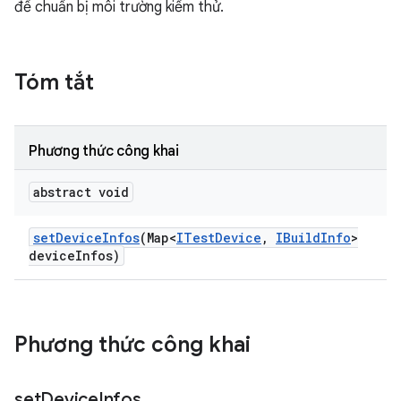
để chuẩn bị môi trường kiểm thử.
Tóm tắt
Phương thức công khai
abstract void
set
Device
Infos
(Map<
ITest
Device
,
IBuild
Info
>
device
Infos)
Phương thức công khai
set
Device
Infos