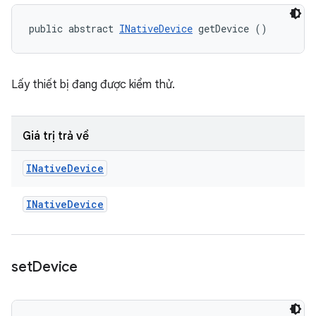
public abstract 
INativeDevice
 getDevice ()
Lấy thiết bị đang được kiểm thử.
Giá trị trả về
INative
Device
INative
Device
set
Device