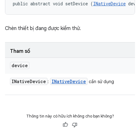
public abstract void setDevice (
INativeDevice
 devi
Chèn thiết bị đang được kiểm thử.
Tham số
device
INative
Device
INative
Device
:
cần sử dụng
Thông tin này có hữu ích không cho bạn không?