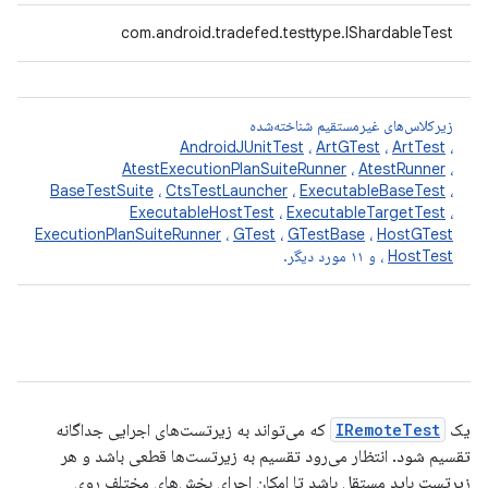
com.android.tradefed.testtype.IShardableTest
زیرکلاس‌های غیرمستقیم شناخته‌شده
AndroidJUnitTest
،
ArtGTest
،
ArtTest
،
AtestExecutionPlanSuiteRunner
،
AtestRunner
،
BaseTestSuite
،
CtsTestLauncher
،
ExecutableBaseTest
،
ExecutableHostTest
،
ExecutableTargetTest
،
ExecutionPlanSuiteRunner
،
GTest
،
GTestBase
،
HostGTest
HostTest
،
و ۱۱ مورد دیگر.
یک
IRemoteTest
که می‌تواند به زیرتست‌های اجرایی جداگانه
تقسیم شود. انتظار می‌رود تقسیم به زیرتست‌ها قطعی باشد و هر
زیرتست باید مستقل باشد تا امکان اجرای بخش‌های مختلف روی