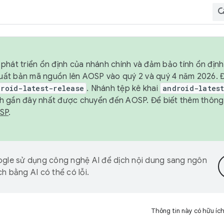
phát triển ổn định của nhánh chính và đảm bảo tính ổn địn
ẽ xuất bản mã nguồn lên AOSP vào quý 2 và quý 4 năm 2026.
droid-latest-release
. Nhánh tệp kê khai
android-lates
h gần đây nhất được chuyển đến AOSP. Để biết thêm thông t
OSP
.
gle sử dụng công nghệ AI để dịch nội dung sang ngôn
h bằng AI có thể có lỗi.
Thông tin này có hữu íc