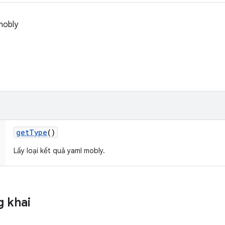
mobly
get
Type
()
Lấy loại kết quả yaml mobly.
 khai