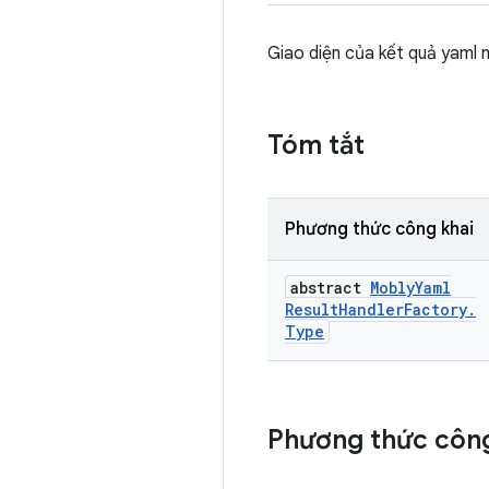
Giao diện của kết quả yaml 
Tóm tắt
Phương thức công khai
abstract
Mobly
Yaml
Result
Handler
Factory
.
Type
Phương thức công