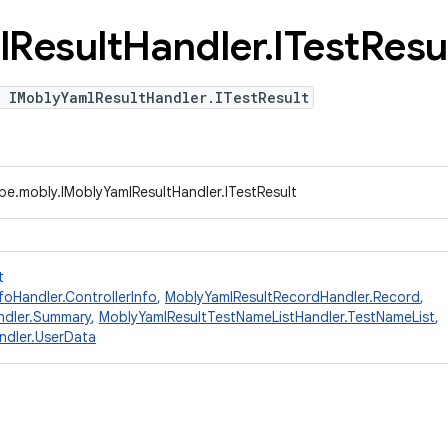
l
Result
Handler
.
ITest
Resu
 IMoblyYamlResultHandler.ITestResult
pe.mobly.IMoblyYamlResultHandler.ITestResult
t
foHandler.ControllerInfo
,
MoblyYamlResultRecordHandler.Record
,
ndler.Summary
,
MoblyYamlResultTestNameListHandler.TestNameList
,
ndler.UserData