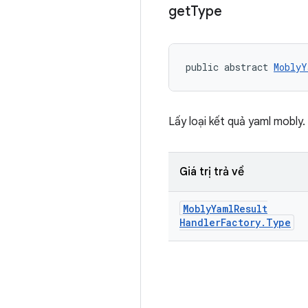
get
Type
public abstract 
MoblyY
Lấy loại kết quả yaml mobly.
Giá trị trả về
Mobly
Yaml
Result
Handler
Factory
.
Type