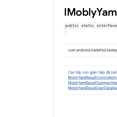
IMobly
Yam
public static interface
com.android.tradefed.testty
Các lớp con gián tiếp đã biế
MoblyYamlResultControllerIn
MoblyYamlResultSummaryHa
MoblyYamlResultUserDataHa