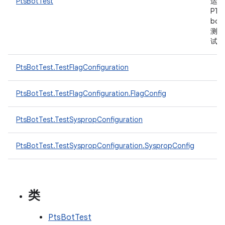
PtsBotTest
运行
PTS
bot
测
试
PtsBotTest.TestFlagConfiguration
PtsBotTest.TestFlagConfiguration.FlagConfig
PtsBotTest.TestSyspropConfiguration
PtsBotTest.TestSyspropConfiguration.SyspropConfig
类
PtsBotTest