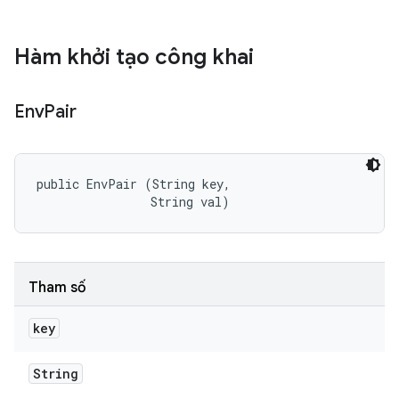
Hàm khởi tạo công khai
Env
Pair
public EnvPair (String key, 

                String val)
Tham số
key
String