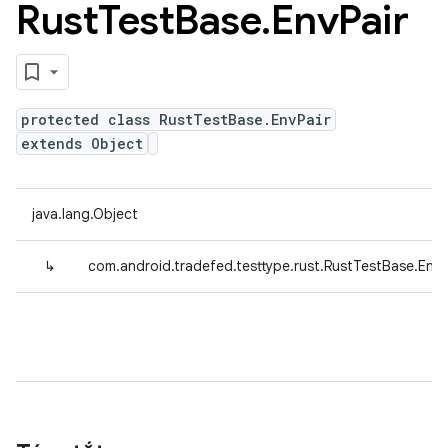
Rust
Test
Base
.
Env
Pair
protected class RustTestBase.EnvPair
extends Object
java.lang.Object
↳
com.android.tradefed.testtype.rust.RustTestBase.EnvP