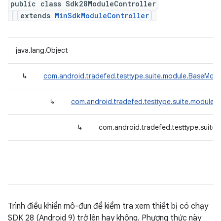
public class Sdk28ModuleController
extends
MinSdkModuleController
java.lang.Object
↳
com.android.tradefed.testtype.suite.module.BaseModu
↳
com.android.tradefed.testtype.suite.module.
↳
com.android.tradefed.testtype.suite
Trình điều khiển mô-đun để kiểm tra xem thiết bị có chạy
SDK 28 (Android 9) trở lên hay không. Phương thức này