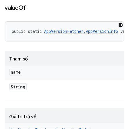
value
Of
public static 
AppVersionFetcher.AppVersionInfo
 val
Tham số
name
String
Giá trị trả về