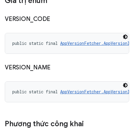
Giá trị enum
VERSION
_
CODE
public static final 
AppVersionFetcher.AppVersionIn
VERSION
_
NAME
public static final 
AppVersionFetcher.AppVersionIn
Phương thức công khai