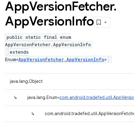
App
Version
Fetcher
.
App
Version
Info
public static final enum
AppVersionFetcher.AppVersionInfo
extends
Enum<
AppVersionFetcher.AppVersionInfo
>
java.lang.Object
↳
java.lang.Enum<
com.android.tradefed.util.AppVersion
↳
com.android.tradefed.util.AppVersionFetcher