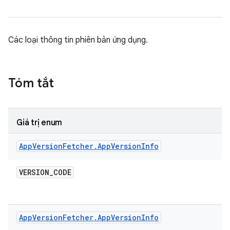
Các loại thông tin phiên bản ứng dụng.
Tóm tắt
Giá trị enum
App
Version
Fetcher
.
App
Version
Info
VERSION
_
CODE
App
Version
Fetcher
.
App
Version
Info