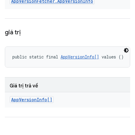
App
Version
Fetcher
.
App
Version
Info
giá trị
public static final 
AppVersionInfo[]
 values ()
Giá trị trả về
App
Version
Info[]