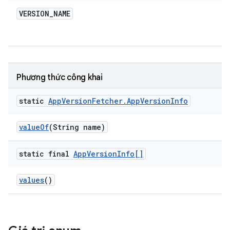
VERSION
_
NAME
Phương thức công khai
static
App
Version
Fetcher
.
App
Version
Info
value
Of
(String name)
static final
App
Version
Info[]
values
()